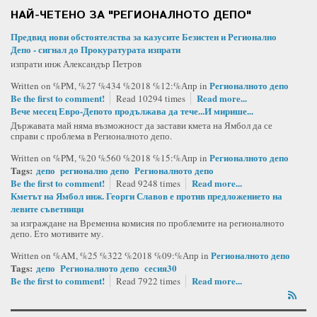
НАЙ-ЧЕТЕНО ЗА "РЕГИОНАЛНОТО ДЕПО"
Предвид нови обстоятелства за казусите Безистен и Регионално
Депо - сигнал до Прокуратурата изпрати
изпрати инж Александър Петров
Регионалното депо
Written on %PM, %27 %434 %2018 %12:%Апр
in
Be the first to comment!
Read more...
Read 10294 times
Вече месец Евро-Депото продължава да тече...И мирише...
Държавата май няма възможност да застави кмета на Ямбол да се
справи с проблема в Регионалното депо.
Регионалното депо
Written on %PM, %20 %560 %2018 %15:%Апр
in
Tags:
депо
регионално депо
Регионалното депо
Be the first to comment!
Read more...
Read 9248 times
Кметът на Ямбол инж. Георги Славов е против предложението на
левите съветници
за изграждане на Временна комисия по проблемите на регионалното
депо. Ето мотивите му.
Регионалното депо
Written on %AM, %25 %322 %2018 %09:%Апр
in
Tags:
депо
Регионалното депо
сесия30
Be the first to comment!
Read more...
Read 7922 times