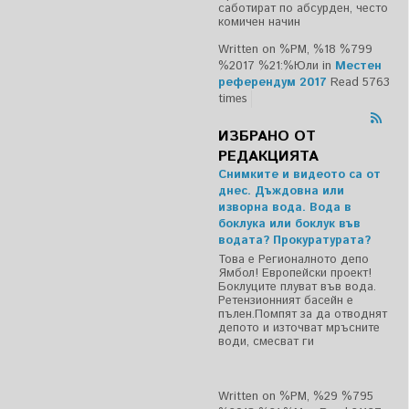
саботират по абсурден, често
комичен начин
Written on %PM, %18 %799
%2017 %21:%Юли
in
Местен
референдум 2017
Read 5763
times
ИЗБРАНО ОТ
РЕДАКЦИЯТА
Снимките и видеото са от
днес. Дъждовна или
изворна вода. Вода в
боклука или боклук във
водата? Прокуратурата?
Това е Регионалното депо
Ямбол! Европейски проект!
Боклуците плуват във вода.
Ретензионният басейн е
пълен.Помпят за да отводнят
депото и източват мръсните
води, смесват ги
Written on %PM, %29 %795