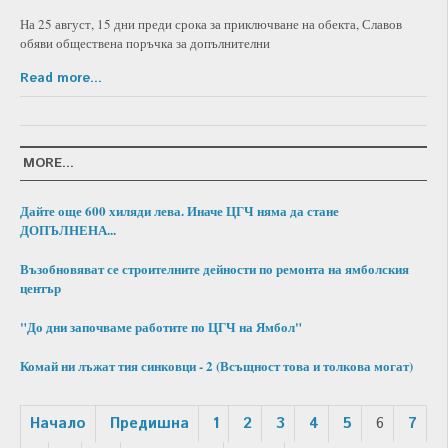
На 25 август, 15 дни преди срока за приключване на обекта, Славов
обяви обществена поръчка за допълнителни
Read more...
MORE...
Дайте още 600 хиляди лева. Иначе ЦГЧ няма да стане
ДОПЪЛНЕНА...
Възобновяват се строителните дейности по ремонта на ямболския
център
"До дни започваме работите по ЦГЧ на Ямбол"
Комай ни лъжат тия синковци - 2 (Всъщност това и толкова могат)
Начало
Предишна
1
2
3
4
5
6
7