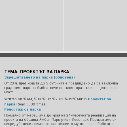
ТЕМА: ПРОЕКТЪТ ЗА ПАРКА
Зарешетването на парка (обновена)
От 23 ч. през нощта до 5 сутринта е предвидено да се заключва
градският парк на Ямбол. вече поставят вратата и на централния
мост.
Written on %AM, %10 %312 %2012 %09:%Авг
in
Проектът за
парка
Read 9388 times
Репортаж от парка
По-малко от месец има до края на 24-месечната реализация на
проекта на община Ямбол Парк-улици-Лесопарк. Предлагаме ви
непредубедени снимки от състоянието му до вчера. Работите