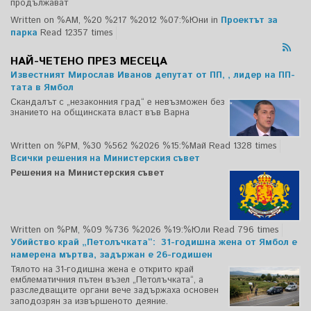
продължават
Written on %AM, %20 %217 %2012 %07:%Юни
in
Проектът за
парка
Read 12357 times
НАЙ-ЧЕТЕНО ПРЕЗ МЕСЕЦА
Известният Мирослав Иванов депутат от ПП, , лидер на ПП-
тата в Ямбол
Скандалът с „незаконния град“ е невъзможен без
знанието на общинската власт във Варна
Written on %PM, %30 %562 %2026 %15:%Май
Read 1328 times
Всички решения на Министерския съвет
Решения на Министерския съвет
Written on %PM, %09 %736 %2026 %19:%Юли
Read 796 times
Убийство край „Петолъчката“: 31-годишна жена от Ямбол е
намерена мъртва, задържан е 26-годишен
Тялото на 31-годишна жена е открито край
емблематичния пътен възел „Петолъчката“, а
разследващите органи вече задържаха основен
заподозрян за извършеното деяние.