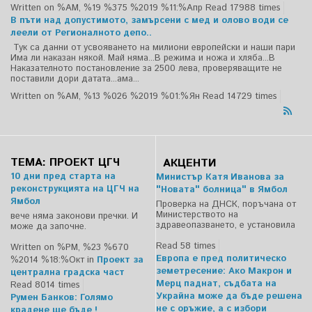
Written on %AM, %19 %375 %2019 %11:%Апр
Read 17988 times
В пъти над допустимото, замърсени с мед и олово води се
леели от Регионалното депо..
Тук са данни от усвояването на милиони европейски и наши пари
Има ли наказан някой. Май няма...В режима и ножа и хляба...В
Наказателното постановление за 2500 лева, проверяващите не
поставили дори датата...ама...
Written on %AM, %13 %026 %2019 %01:%Ян
Read 14729 times
ТЕМА: ПРОЕКТ ЦГЧ
АКЦЕНТИ
10 дни пред старта на
Министър Катя Иванова за
реконструкцията на ЦГЧ на
"Новата" болница" в Ямбол
Ямбол
Проверка на ДНСК, поръчана от
Министерството на
вече няма законови пречки. И
здравеопазването, е установила
може да започне.
Read 58 times
Written on %PM, %23 %670
Европа е пред политическо
%2014 %18:%Окт
in
Проект за
земетресение: Ако Макрон и
централна градска част
Мерц паднат, съдбата на
Read 8014 times
Украйна може да бъде решена
Румен Банков: Голямо
не с оръжие, а с избори
крадене ще бъде !