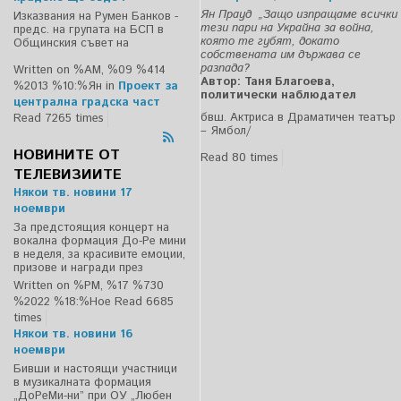
Ян Прауд „Защо изпращаме всички
Изказвания на Румен Банков -
тези пари на Украйна за война,
предс. на групата на БСП в
която те губят, докато
Общинския съвет на
собствената им държава се
разпада?
Written on %AM, %09 %414
Автор: Таня Благоева,
%2013 %10:%Ян
in
Проект за
политически наблюдател
централна градска част
бвш. Актриса в Драматичен театър
Read 7265 times
– Ямбол/
НОВИНИТЕ ОТ
Read 80 times
ТЕЛЕВИЗИИТЕ
Някои тв. новини 17
ноември
За предстоящия концерт на
вокална формация До-Ре мини
в неделя, за красивите емоции,
призове и награди през
Written on %PM, %17 %730
%2022 %18:%Ное
Read 6685
times
Някои тв. новини 16
ноември
Бивши и настоящи участници
в музикалната формация
„ДоРеМи-ни” при ОУ „Любен