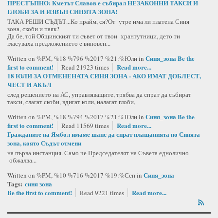
ПРЕСТЪПНО: Кметът Славов е събирал НЕЗАКОННИ ТАКСИ И
ГЛОБИ ЗА И ИЗВЪН СИНЯТА ЗОНА!
ТАКА РЕШИ СЪДЪТ...Ко прайм, ся?От утре има ли платена Синя
зона, скоби и паяк?
Да бе, той Общинският ти съвет от твои хрантутници, дето ти
гласуваха предложението е виновен...
Синя_зона
Be the
Written on %PM, %18 %796 %2017 %21:%Юли
in
first to comment!
Read more...
Read 21923 times
18 ЮЛИ ЗА ОТМЕНЕНАТА СИНЯ ЗОНА - АКО ИМАТ ДОБЛЕСТ,
ЧЕСТ И АКЪЛ
след решението на АС, управляващите, трябва да спрат да събират
такси, слагат скоби, вдигат коли, налагат глоби,
Синя_зона
Be the
Written on %PM, %18 %794 %2017 %21:%Юли
in
first to comment!
Read more...
Read 11569 times
Гражданите на Ямбол имаме шанс да спрат плащанията по Синята
зона, която Съдът отмени
на първа инстанция. Само че Председателят на Съвета еднолично
обжалва...
Синя_зона
Written on %PM, %10 %716 %2017 %19:%Сеп
in
Tags:
синя зона
Be the first to comment!
Read more...
Read 9221 times