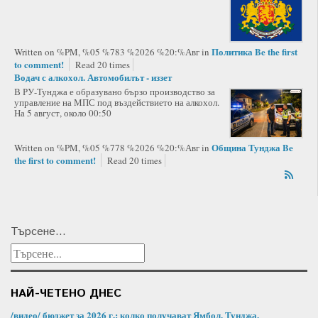
Политика
Be the first
Written on %PM, %05 %783 %2026 %20:%Авг
in
to comment!
Read 20 times
Водач с алкохол. Автомобилът - иззет
В РУ-Тунджа е образувано бързо производство за
управление на МПС под въздействието на алкохол.
На 5 август, около 00:50
Община Тунджа
Be
Written on %PM, %05 %778 %2026 %20:%Авг
in
the first to comment!
Read 20 times
Търсене...
НАЙ-ЧЕТЕНО ДНЕС
/видео/ бюджет за 2026 г.: колко получават Ямбол, Тунджа,