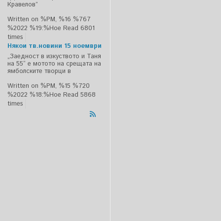
Кравелов”
Written on %PM, %16 %767
%2022 %19:%Ное
Read 6801
times
Някои тв.новини 15 ноември
„Заедност в изкуството и Таня
на 55“ е мотото на срещата на
ямболските творци в
Written on %PM, %15 %720
%2022 %18:%Ное
Read 5868
times