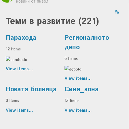
Теми в развитие (221)
Парахода
Регионалното
депо
Items
12
Items
6
View items...
View items...
Новата болница
Синя_зона
Items
Items
0
13
View items...
View items...