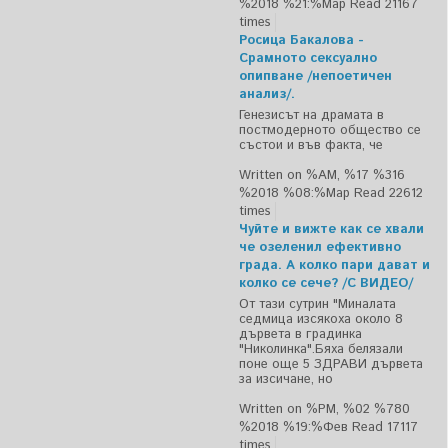
%2018 %21:%Мар
Read 21167
times
Росица Бакалова -
Срамното сексуално
опипване /непоетичен
анализ/.
Генезисът на драмата в
постмодерното общество се
състои и във факта, че
Written on %AM, %17 %316
%2018 %08:%Мар
Read 22612
times
Чуйте и вижте как се хвали
че озеленил ефективно
града. А колко пари дават и
колко се сече? /С ВИДЕО/
От тази сутрин "Миналата
седмица изсякоха около 8
дървета в градинка
"Николинка".Бяха белязали
поне още 5 ЗДРАВИ дървета
за изсичане, но
Written on %PM, %02 %780
%2018 %19:%Фев
Read 17117
times