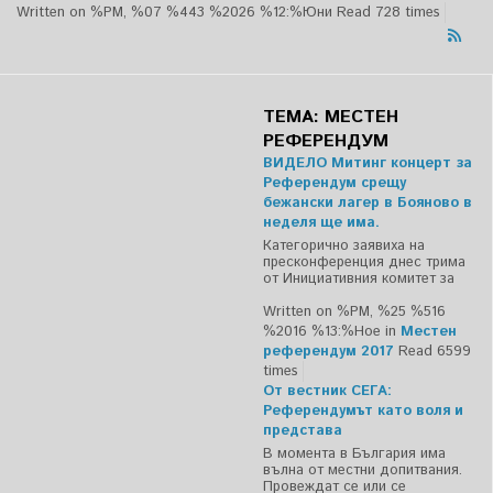
Written on %PM, %07 %443 %2026 %12:%Юни
Read 728 times
ТЕМА: МЕСТЕН
РЕФЕРЕНДУМ
ВИДЕЛО Митинг концерт за
Референдум срещу
бежански лагер в Бояново в
неделя ще има.
Категорично заявиха на
пресконференция днес трима
от Инициативния комитет за
Written on %PM, %25 %516
%2016 %13:%Ное
in
Местен
референдум 2017
Read 6599
times
От вестник СЕГА:
Референдумът като воля и
представа
В момента в България има
вълна от местни допитвания.
Провеждат се или се