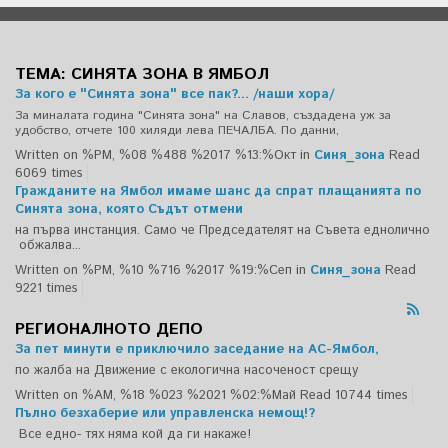
ТЕМА: СИНЯТА ЗОНА В ЯМБОЛ
За кого е "Синята зона" все пак?... /наши хора/
За миналата година "Синята зона" на Славов, създадена уж за
удобство, отчете 100 хиляди лева ПЕЧАЛБА. По данни,
Written on %PM, %08 %488 %2017 %13:%Окт
in
Синя_зона
Read
6069 times
Гражданите на Ямбол имаме шанс да спрат плащанията по
Синята зона, която Съдът отмени
на първа инстанция. Само че Председателят на Съвета еднолично
обжалва...
Written on %PM, %10 %716 %2017 %19:%Сеп
in
Синя_зона
Read
9221 times
РЕГИОНАЛНОТО ДЕПО
За пет минути е приключило заседание на АС-Ямбол,
по жалба на Движение с екологична насоченост срещу
Written on %AM, %18 %023 %2021 %02:%Май
Read 10744 times
Пълно безхаберие или управленска немощ!?
Все едно- тях няма кой да ги накаже!