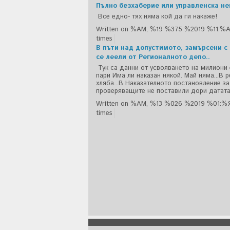
Пълно безхаберие или управленска н
Все едно- тях няма кой да ги накаже!
Written on %AM, %19 %375 %2019 %11:%
times
В пъти над допустимото, замърсени с
се леели от Регионалното депо..
Тук са данни от усвояването на милиони
пари Има ли наказан някой. Май няма...В 
хляба...В Наказателното постановление за
проверяващите не поставили дори датата..
Written on %AM, %13 %026 %2019 %01:%
times