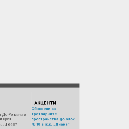
АКЦЕНТИ
Обновени са
тротоарните
 До-Ре мини в
и през
пространства до блок
№ 18 в ж.к. „Диана“
Read 6687