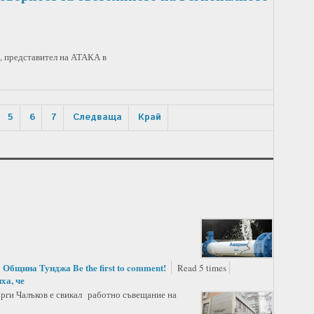
, представител на АТАКА в
5
6
7
Следваща
Край
Община Тунджа
Be the first to comment!
n
Read 5 times
ха, че
орги Чалъков е свикал работно съвещание на