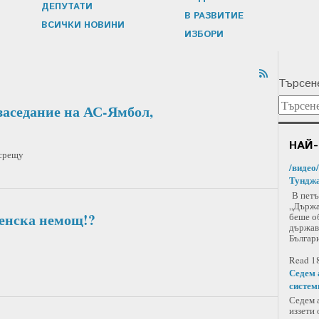
ДЕПУТАТИ
В РАЗВИТИЕ
ВСИЧКИ НОВИНИ
ИЗБОРИ
Търсене
заседание на АС-Ямбол,
НАЙ-
 срещу
/видео
Тунджа
В петъ
„Държа
ленска немощ!?
беше о
държав
Българи
Read 18
Седем 
систем
Седем а
иззети 