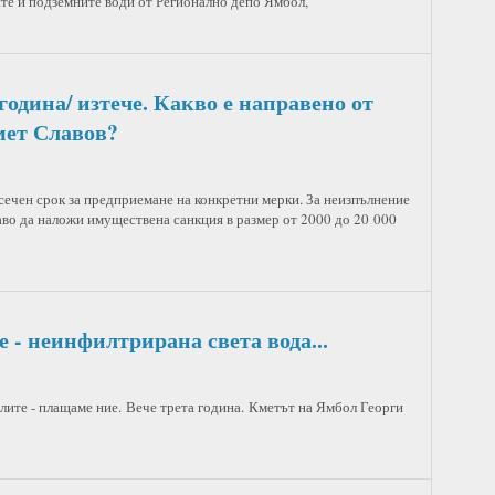
те и подземните води от Регионално депо Ямбол,
година/ изтече. Какво е направено от
мет Славов?
сечен срок за предприемане на конкретни мерки. За неизпълнение
во да наложи имуществена санкция в размер от 2000 до 20 000
е - неинфилтрирана света вода...
лите - плащаме ние. Вече трета година. Кметът на Ямбол Георги