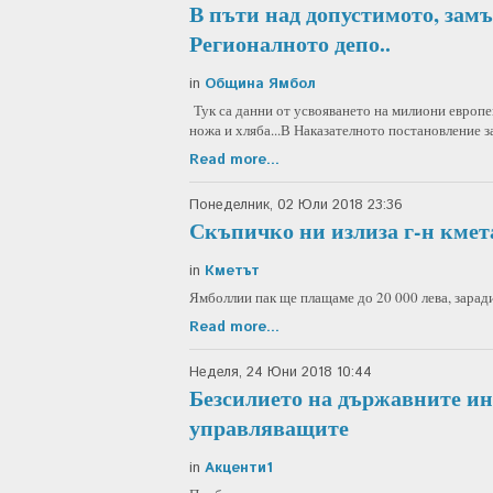
В пъти над допустимото, замър
Регионалното депо..
in
Община Ямбол
Тук са данни от усвояването на милиони европе
ножа и хляба...В Наказателното постановление за
Read more...
Понеделник, 02 Юли 2018 23:36
Скъпичко ни излиза г-н кмета.
in
Кметът
Ямболлии пак ще плащаме до 20 000 лева, зарад
Read more...
Неделя, 24 Юни 2018 10:44
Безсилието на държавните ин
управляващите
in
Акценти1