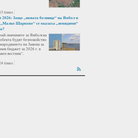
3 times
 2026: Защо „новата болница“ на Ямбол и
 „Малко Шарково“ се оказаха „невидими“
на?
 най-значимите за Ямболска
обекта будят безпокойство
народването на Закона за
ия бюджет за 2026 г. в
вен вестник“.
4 times