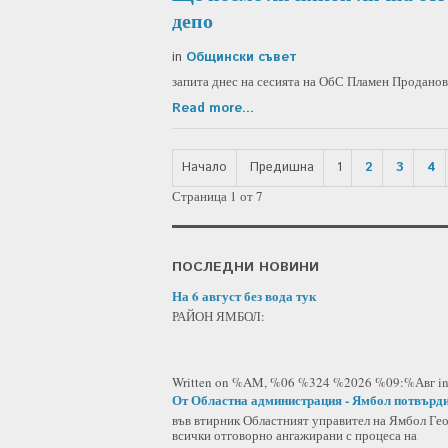
депо
in
Общински съвет
запита днес на сесията на ОбС Пламен Проданов
Read more...
Начало
Предишна
1
2
3
4
Страница 1 от 7
ПОСЛЕДНИ НОВИНИ
На 6 август без вода тук
РАЙОН ЯМБОЛ:
Written on %AM, %06 %324 %2026 %09:%Авг
i
От Областна администрация - Ямбол потвърди
във втирник Областният управител на Ямбол Ге
всички отговорно ангажирани с процеса на