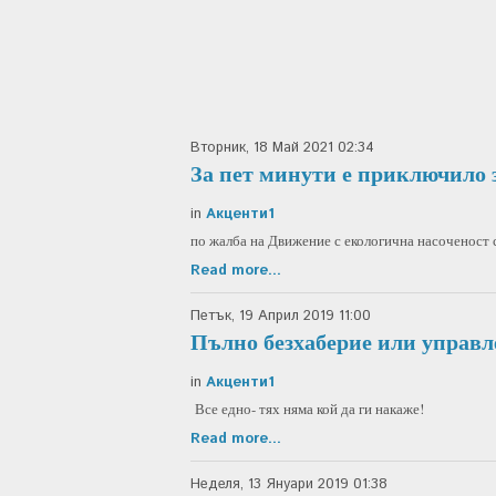
Вторник, 18 Май 2021 02:34
За пет минути е приключило 
in
Акценти1
по жалба на Движение с екологична насоченост
Read more...
Петък, 19 Април 2019 11:00
Пълно безхаберие или управ
in
Акценти1
Все едно- тях няма кой да ги накаже!
Read more...
Неделя, 13 Януари 2019 01:38