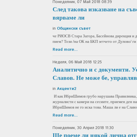
Понеделник, 07 Май 2018 08:39
След такова изказване на съ
вярваме ли
in
Общински съвет
че РИОСВ Стара Загора, Басейнова дирекция и д
пием? Този /на ОК на БКП зетчето от Дулово/ ги
Read more...
Неделя, 06 Май 2018 12:25
Аналитично и с документи. У
Славов. Не може бе, управля
in
Акценти2
И как ИбриШимов грубо нарушава Правилника, де
журналисти с камери на сесиите, приемен ден на
ИбриШимов не го иска това. Маша ли е на Славов
Read more...
Понеделник, 30 Април 2018 11:30
Ще поеме ли някой лична отг