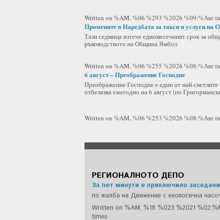
Written on %AM, %06 %293 %2026 %09:%Авг
i
Промените в Наредбата за такси и услуги на 
Тази седмица изтече едномесечният срок за об
ръководството на Община Ямбол
Written on %AM, %06 %255 %2026 %08:%Авг
i
6 август – Преображение Господне
Преображение Господне е един от най-светлите 
отбелязва ежегодно на 6 август (по Григорианс
Written on %AM, %06 %253 %2026 %08:%Авг
i
РЕГИОНАЛНОТО ДЕПО
За пет минути е приключило заседани
по жалба на Движение с екологична насо
Written on %AM, %18 %023 %2021 %02:%
times