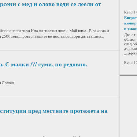
сени с мед и олово води се леели от
Read 14
Бюджет
язовир
в зако
йски и наши пари Има ли наказан някой. Май няма...В режима и
Два от
 2500 лева, проверяващите не поставили дори датата...ама...
област 
след об
държавн
„Държа
 С малки /?/ суми, но редовно.
Read 12
и Славов
ституции пред местните протежета на