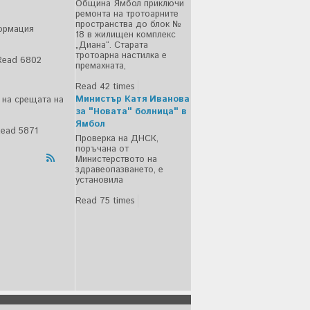
Община Ямбол приключи
ремонта на тротоарните
пространства до блок №
ормация
18 в жилищен комплекс
„Диана“. Старата
тротоарна настилка е
Read 6802
премахната,
Read 42 times
Министър Катя Иванова
о на срещата на
за "Новата" болница" в
Ямбол
ead 5871
Проверка на ДНСК,
поръчана от
Министерството на
здравеопазването, е
установила
Read 75 times