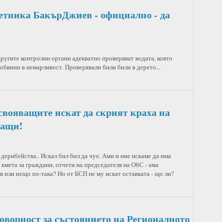
ветника БакърДжиев - официално - да
ругите контролни органи адекватно проверяват водата, която
 обвини в немарливост. Проверявали били били в дерето...
свояващите искат да скрият краха на
ващи!
рибейства.. Искал бил бил да чуе. Ами и ние искаме да има
 кмета за граждани, отчети на председателя на ОбС - ама
 или нещо по-така? Но от БСП не му искат оставката - що ли?
оворност за състоянието на Регионалното