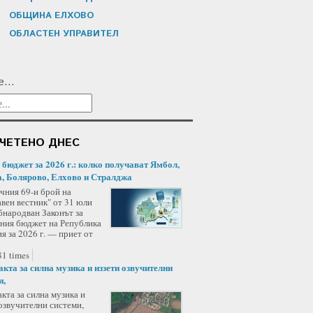
ОБЩИНА ЕЛХОВО
ОБЛАСТЕН УПРАВИТЕЛ
...
ЧЕТЕНО ДНЕС
/ бюджет за 2026 г.: колко получават Ямбол,
, Болярово, Елхово и Стралджа
чния 69-и брой на
вен вестник" от 31 юли
бнародван Законът за
ния бюджет на Република
я за 2026 г. — приет от
1 times
акта за силна музика и иззети озвучителни
и,
кта за силна музика и
озвучителни системи,