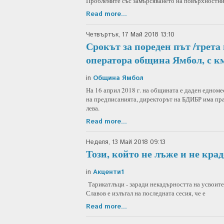
Проблемите със замърсяването на повърхностни
Read more...
Четвъртък, 17 Май 2018 13:10
Срокът за пореден път /трета 
оператора община Ямбол, с к
in
Община Ямбол
На 16 април 2018 г. на общината е даден едноме
на предписанията, директорът на БДИБР има пра
лева.
Read more...
Неделя, 13 Май 2018 09:13
Този, който не лъже и не крад
in
Акценти1
Тарикатлъци - заради некадърността на усвоите
Славов е излъгал на последната сесия, че е
Read more...