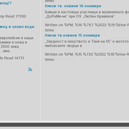
times
емощ!?
Някои тв. новини 16 ноември
Бивши и настоящи участници в музикалната ф
Апр
Read 17990
„ДоРеМи-ни” при ОУ „Любен Кравелов”
Written on %PM, %16 %767 %2022 %19:%Ное
 мед и олово води
times
Някои тв.новини 15 ноември
 европейски и наши
„Заедност в изкуството и Таня на 55“ е мотот
режима и ножа и
ямболските творци в
 2500 лева,
.ама...
Written on %PM, %15 %720 %2022 %18:%Ное
R
Ян
Read 14731
times