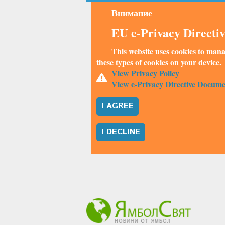
Внимание
EU e-Privacy Directi
This website uses cookies to mana
these types of cookies on your device.
View Privacy Policy
View e-Privacy Directive Docume
I AGREE
I DECLINE