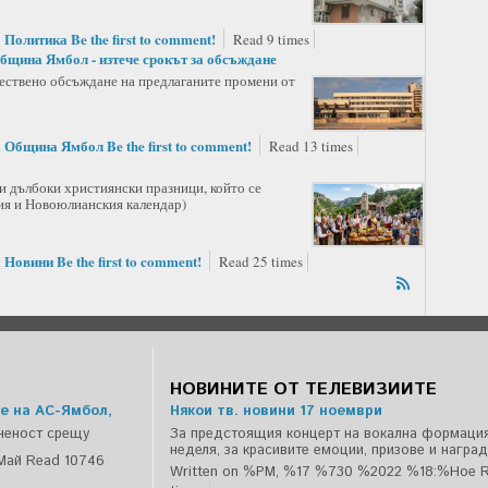
Политика
Be the first to comment!
n
Read 9 times
Община Ямбол - изтече срокът за обсъждане
ществено обсъждане на предлаганите промени от
Община Ямбол
Be the first to comment!
n
Read 13 times
и дълбоки християнски празници, който се
кия и Новоюлианския календар)
Новини
Be the first to comment!
n
Read 25 times
НОВИНИТЕ ОТ ТЕЛЕВИЗИИТЕ
е на АС-Ямбол,
Някои тв. новини 17 ноември
ченост срещу
За предстоящия концерт на вокална формация
неделя, за красивите емоции, призове и наград
Май
Read 10746
Written on %PM, %17 %730 %2022 %18:%Ное