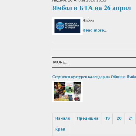
Неделя, 26 Април 2026 20:52
Ямбол в БТА на 26 април
Ямбол
Read more...
MORE...
Седмичен културен календар на Община Ямб
Начало
Предишна
19
20
21
Край