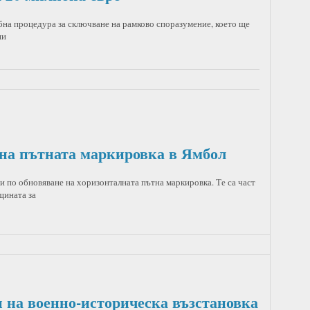
а процедура за сключване на рамково споразумение, което ще
ни
на пътната маркировка в Ямбол
 по обновяване на хоризонталната пътна маркировка. Те са част
щината за
 на военно-историческа възстановка