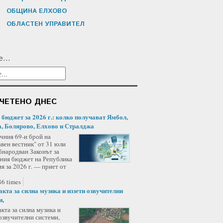
ОБЩИНА ЕЛХОВО
ОБЛАСТЕН УПРАВИТЕЛ
...
ЧЕТЕНО ДНЕС
/ бюджет за 2026 г.: колко получават Ямбол,
, Болярово, Елхово и Стралджа
чния 69-и брой на
вен вестник" от 31 юли
бнародван Законът за
ния бюджет на Република
я за 2026 г. — приет от
6 times
акта за силна музика и иззети озвучителни
и,
кта за силна музика и
озвучителни системи,