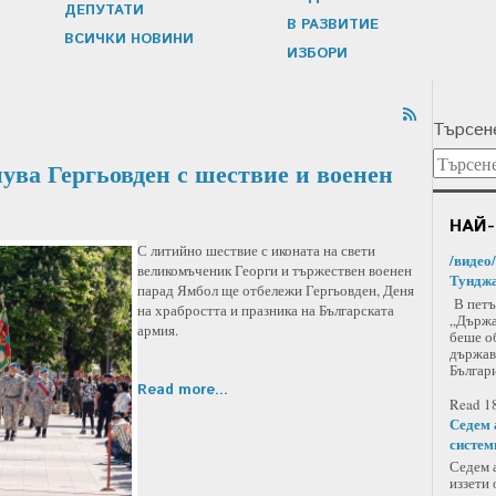
ДЕПУТАТИ
В РАЗВИТИЕ
ВСИЧКИ НОВИНИ
ИЗБОРИ
Търсене
нува Гергьовден с шествие и военен
НАЙ-
С литийно шествие с иконата на свети
/видео
великомъченик Георги и тържествен военен
Тунджа
парад Ямбол ще отбележи Гергьовден, Деня
В петъ
на храбростта и празника на Българската
„Държа
армия.
беше о
държав
Българи
Read more...
Read 18
Седем 
систем
Седем а
иззети 