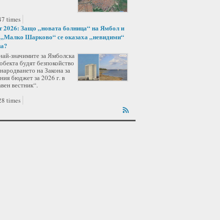
7 times
 2026: Защо „новата болница“ на Ямбол и
 „Малко Шарково“ се оказаха „невидими“
на?
 най-значимите за Ямболска
обекта будят безпокойство
народването на Закона за
ия бюджет за 2026 г. в
вен вестник“.
8 times