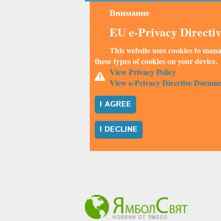
Внимание
EU e-Privacy Directi
This website uses cookies to mana
these types of cookies on your device.
View Privacy Policy
View e-Privacy Directive Docume
I AGREE
I DECLINE