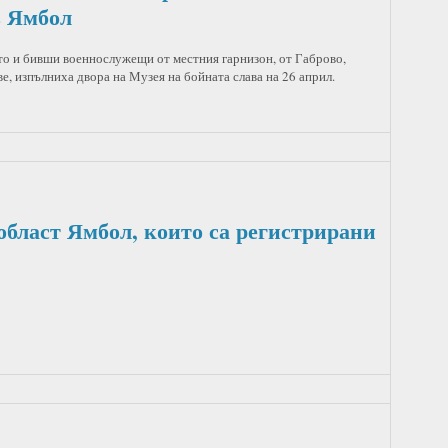
в Ямбол
то и бивши военнослужещи от местния гарнизон, от Габрово,
е, изпълниха двора на Музея на бойната слава на 26 април.
област Ямбол, които са регистрирани