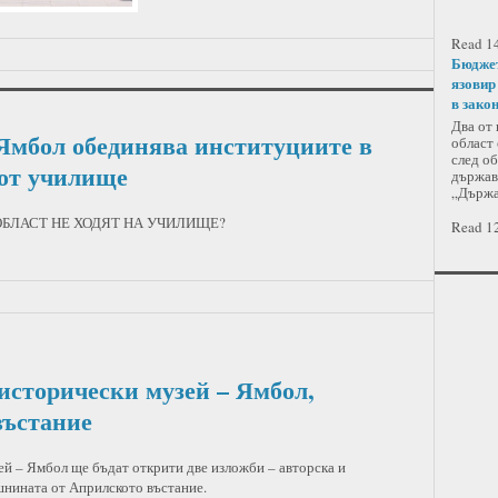
Read 14
Бюджет
язовир
в зако
Два от
 Ямбол обединява институциите в
област 
след об
 от училище
държавн
„Държа
А ОБЛАСТ НЕ ХОДЯТ НА УЧИЛИЩЕ?
Read 12
исторически музей – Ямбол,
въстание
ей – Ямбол ще бъдат открити две изложби – авторска и
шнината от Априлското въстание.