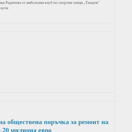
а Радичева от ямболския клуб по спортни танци „Тандем"
 купа
а обществена поръчка за ремонт на
 20 милиона евро