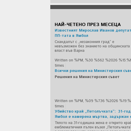
НАЙ-ЧЕТЕНО ПРЕЗ МЕСЕЦА
Известният Мирослав Иванов депутат 
ПП-тата в Ямбол
Скандалът с „незаконния град“ е
невъзможен без знанието на общинската
власт във Варна
Written on %PM, %30 %562 %2026 %15:%
times
Всички решения на Министерския съв
Решения на Министерския съвет
Written on %PM, %09 %736 %2026 %19:
times
Убийство край „Петолъчката“: 31-го
Ямбол е намерена мъртва, задържан 
Тялото на 31-годишна жена е открито кра
емблематичния пътен възел „Петолъчката“