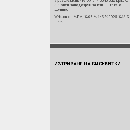
а разследващите органи вече задържаха
основен заподозрян за извършеното
деяние.
Written on %PM, %07 %443 %2026 %12:
times
ИЗТРИВАНЕ НА БИСКВИТКИ