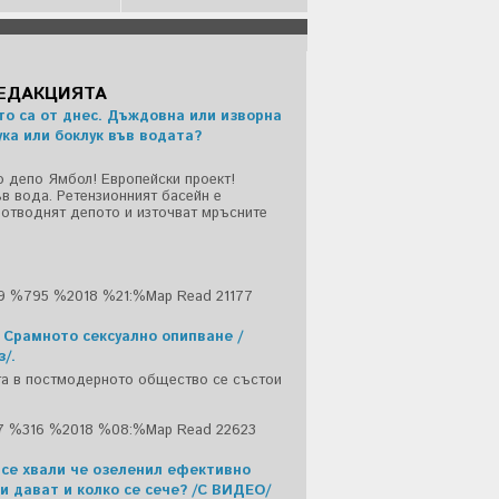
РЕДАКЦИЯТА
то са от днес. Дъждовна или изворна
ука или боклук във водата?
о депо Ямбол! Европейски проект!
ъв вода. Ретензионният басейн е
 отводнят депото и източват мръсните
29 %795 %2018 %21:%Мар
Read 21177
 Срамното сексуално опипване /
/.
та в постмодерното общество се състои
17 %316 %2018 %08:%Мар
Read 22623
 се хвали че озеленил ефективно
ри дават и колко се сече? /С ВИДЕО/