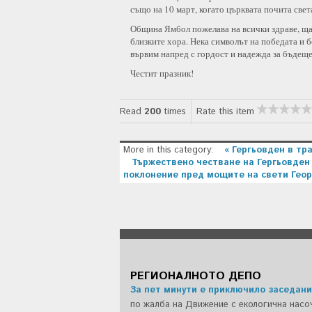
също на 10 март, когато църквата почита свет
Община Ямбол пожелава на всички здраве, щас
близките хора. Нека символът на победата и б
вървим напред с гордост и надежда за бъдеще
Честит празник!
Read
200
times
Rate this item
More in this category:
« Гергьовден в тр
Тържествено честване на Гергьовден 
поклонение пред мощите на свети Геор
РЕГИОНАЛНОТО ДЕПО
За пет минути е приключило заседани
по жалба на Движение с екологична насо