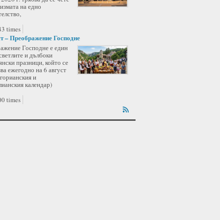
измата на едно
телство,
3 times
ст – Преображение Господне
ажение Господне е един
светлите и дълбоки
нски празници, който се
ва ежегодно на 6 август
игорианския и
ианския календар)
0 times