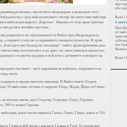
през пр
обстоя
бединяващ религията, пролетното възраждане и воинската чест.
Победоносец е сред най-почитаните светци, на чието име ямболци
Read 14
6 авгу
ам в ямболския квартал „Каргона“. Именно от този храм започна
а литургия и литийно шествие.
Преобр
от най-
рзва развитието на образованието в Ямбол през Възраждането.
христия
ад, а първите учители са църковните свещенослужители. В храм
отбеляз
(по Гр
ол „Благодетелно българско читалище“, чийто правоприемник днес
Новоюл
впечатлява посетителите и до днес със своя уникален иконостас,
ържаната си цветна градина и най-вече с реликвите и мощите на
Read 10
народната ни памет - като закрилник на войската, покровител на
 над злото.
в годината и заради многото именици. В Ямбол името Георги
бщо 30 ямболлии, петима се наричат Гюро, Жорж, Йорго и Гиньо,
 на женски имена, като Георгия, Георгина, Герга, Гергина,
л, 289 се казват Гергана.
ямболлии, които носят имената Ганчо, Генчо, Гиньo, както и 354
мето Галин и 669 жени с имената Галина и Галя. Те празнуват