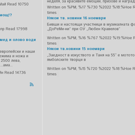
неделя, за красивите емоции, призове и наград
Май
Read 10750
Written on %PM, %17 %730 %2022 %18:%Ное
R
times
емощ!?
Някои тв. новини 16 ноември
Бивши и настоящи участници в музикалната ф
Апр
Read 17998
„ДоРеМи-ни” при ОУ „Любен Кравелов”
Written on %PM, %16 %767 %2022 %19:%Ное
 мед и олово води
times
Някои тв.новини 15 ноември
 европейски и наши
„Заедност в изкуството и Таня на 55“ е мотот
режима и ножа и
ямболските творци в
 2500 лева,
.ама...
Written on %PM, %15 %720 %2022 %18:%Ное
R
Ян
Read 14736
times