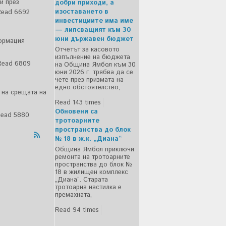
и през
добри приходи, а
изоставането в
ead 6692
инвестициите има име
— липсващият към 30
юни държавен бюджет
ормация
Отчетът за касовото
изпълнение на бюджета
Read 6809
на Община Ямбол към 30
юни 2026 г. трябва да се
чете през призмата на
едно обстоятелство,
о на срещата на
Read 143 times
Обновени са
ead 5880
тротоарните
пространства до блок
№ 18 в ж.к. „Диана“
Община Ямбол приключи
ремонта на тротоарните
пространства до блок №
18 в жилищен комплекс
„Диана“. Старата
тротоарна настилка е
премахната,
Read 94 times