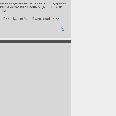
налата седмица изсякоха около 8 дървета
нка".Бяха белязали поне още 5 ЗДРАВИ
, но
02 %780 %2018 %19:%Фев
Read 17135