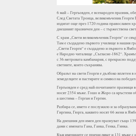
6 май – Гергьовден, е всенароден празник, о
След Светата Троица, великомъченик Георги 
издигат още през 1720 година православен хр
днешният празничен ден – с тържествена свет
С храм „Свети великомъченик Георги“ се свъ
Там е създадено първото училище в нашия гр
„Свети Георги“ е създадено и първото в Ямб
е Народно читалище „Съгласие-1862“. Храмът 
с 36-метровата камбанария, с прекрасно подд
светиите, които съхранява.
Образът на свети Георги е дълбоко вплетен в 
земеделците и пастирите и символ на победата
Гергьовден е сред най-почитаните празници 
носят 2354 мъже. Гошо и Жоро са кръстени о
а шестима – Герган и Гергин.
Разбира се, името е послужило и за образуване
Гиргина, Гюрга, каквито носят 66 жени в Ямбо
На днешния ден имен ден празнуват също 139 
дами с имената Гана, Ганка, Генка, Гинка.
Към имениците се причисляват и 131 мъже с и