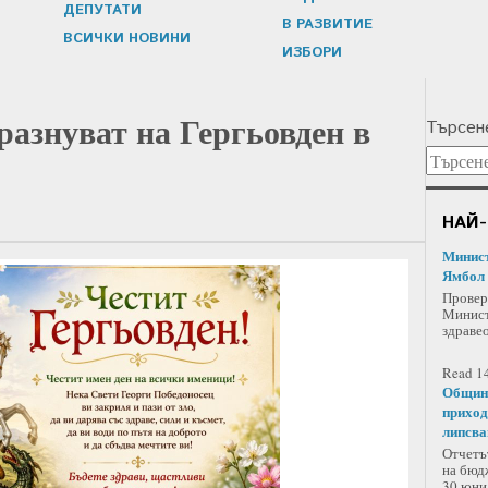
ДЕПУТАТИ
В РАЗВИТИЕ
ВСИЧКИ НОВИНИ
ИЗБОРИ
разнуват на Гергьовден в
Търсене
НАЙ-
Минист
Ямбол
Провер
Минист
здравео
Read 14
Община
приход
липсва
Отчетъ
на бюд
30 юни 