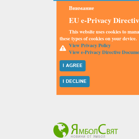
Внимание
EU e-Privacy Directi
This website uses cookies to mana
these types of cookies on your device.
View Privacy Policy
View e-Privacy Directive Docume
I AGREE
I DECLINE