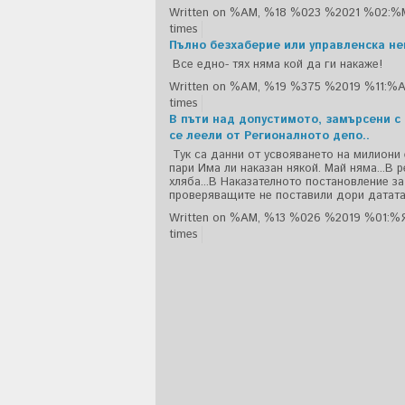
Written on %AM, %18 %023 %2021 %02:%
times
Пълно безхаберие или управленска н
Все едно- тях няма кой да ги накаже!
Written on %AM, %19 %375 %2019 %11:%
times
В пъти над допустимото, замърсени с
се леели от Регионалното депо..
Тук са данни от усвояването на милиони
пари Има ли наказан някой. Май няма...В 
хляба...В Наказателното постановление за
проверяващите не поставили дори датата..
Written on %AM, %13 %026 %2019 %01:%
times