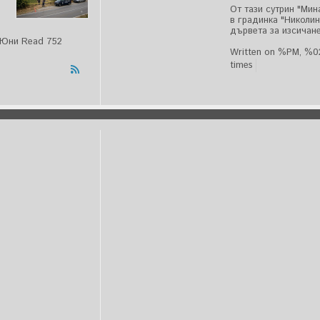
От тази сутрин "Ми
в градинка "Николи
дървета за изсичане
%Юни
Read 752
Written on %PM, %
times