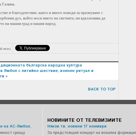
а Галина.
тие и благоденствие, както и много поводи за празнуване с
орбения дух, който носи името на светията, ни вдъхновява да
то на нашия град и нашия народ.
(0 votes)
адиционната българска народна култура
в Ямбол с литийно шествие, военен ритуал и
ги »
BACK TO TOP
НОВИНИТЕ ОТ ТЕЛЕВИЗИИТЕ
е на АС-Ямбол,
Някои тв. новини 17 ноември
ченост срещу
За предстоящия концерт на вокална формация