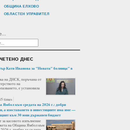
ОБЩИНА ЕЛХОВО
ОБЛАСТЕН УПРАВИТЕЛ
...
ЧЕТЕНО ДНЕС
ър Катя Иванова за "Новата" болница" в
ка на ДНСК, поръчана от
ерството на
пазването, е установила
5 times
 Ямбол към средата на 2026 г.: добри
и, а изоставането в инвестициите има име —
щият към 30 юни държавен бюджет
т за касовото изпълнение
жета на Община Ямбол към
2026 г. трябва да се чете