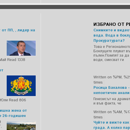
ИЗБРАНО ОТ 
от ПП, , лидер на
Снимките и видео
вода. Вода в бокл
Прокуратурата?
Това е Регионалнот
Боклуците плуват в
пълен.Помпят за да
Май
Read 1338
води, смесват ги
ет
Written on %PM, %
times
Росица Бакалова -
непоетичен анализ
Генезисът на драма
%Юли
Read 806
и във факта, че
дишна жена от
Written on %AM, %
е 26-годишен
times
й
Чуйте и вижте как
,
града. А колко па