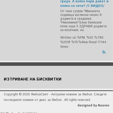
града. А колко пари дават и
колко се сече? /С ВИДЕО/
От тази сутрин "Миналата
седмица изсякоха около 8
дървета в градинка
"Николинка".Бяха белязали
поне още 5 ЗДРАВИ дървета
за изсичане, но
Written on %PM, %02 %780
%2018 %19:%Фев
Read 17144
times
ИЗТРИВАНЕ НА БИСКВИТКИ
Copyright © 2026 ЯмболСвят - Актуални новини за Ямбол. Следете
последните новини от днес за Ямбол.. All rights reserved.
designed by Nuevvo