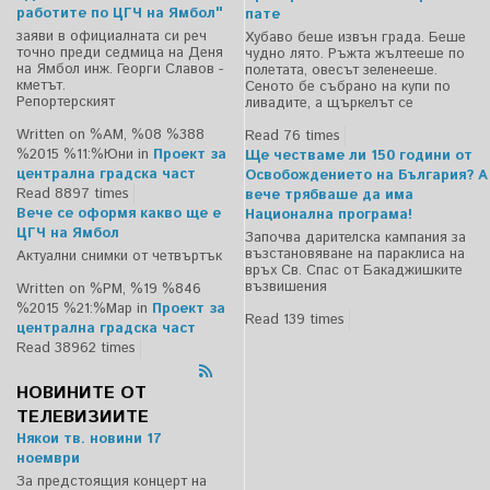
работите по ЦГЧ на Ямбол"
пате
заяви в официалната си реч
Хубаво беше извън града. Беше
точно преди седмица на Деня
чудно лято. Ръжта жълтееше по
на Ямбол инж. Георги Славов -
полетата, овесът зеленееше.
кметът.
Сеното бе събрано на купи по
Репортерският
ливадите, а щъркелът се
Written on %AM, %08 %388
Read 76 times
%2015 %11:%Юни
in
Проект за
Ще честваме ли 150 години от
централна градска част
Освобождението на България? А
Read 8897 times
вече трябваше да има
Вече се оформя какво ще е
Национална програма!
ЦГЧ на Ямбол
Започва дарителска кампания за
възстановяване на параклиса на
Актуални снимки от четвъртък
връх Св. Спас от Бакаджишките
възвишения
Written on %PM, %19 %846
%2015 %21:%Мар
in
Проект за
Read 139 times
централна градска част
Read 38962 times
НОВИНИТЕ ОТ
ТЕЛЕВИЗИИТЕ
Някои тв. новини 17
ноември
За предстоящия концерт на