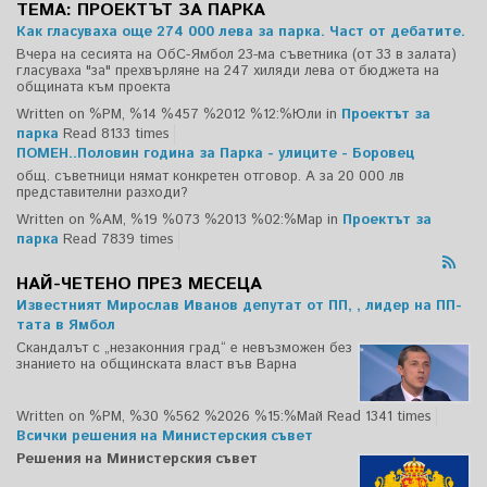
ТЕМА: ПРОЕКТЪТ ЗА ПАРКА
Как гласуваха още 274 000 лева за парка. Част от дебатите.
Вчера на сесията на ОбС-Ямбол 23-ма съветника (от 33 в залата)
гласуваха "за" прехвърляне на 247 хиляди лева от бюджета на
общината към проекта
Written on %PM, %14 %457 %2012 %12:%Юли
in
Проектът за
парка
Read 8133 times
ПОМЕН..Половин година за Парка - улиците - Боровец
общ. съветници нямат конкретен отговор. А за 20 000 лв
представителни разходи?
Written on %AM, %19 %073 %2013 %02:%Мар
in
Проектът за
парка
Read 7839 times
НАЙ-ЧЕТЕНО ПРЕЗ МЕСЕЦА
Известният Мирослав Иванов депутат от ПП, , лидер на ПП-
тата в Ямбол
Скандалът с „незаконния град“ е невъзможен без
знанието на общинската власт във Варна
Written on %PM, %30 %562 %2026 %15:%Май
Read 1341 times
Всички решения на Министерския съвет
Решения на Министерския съвет