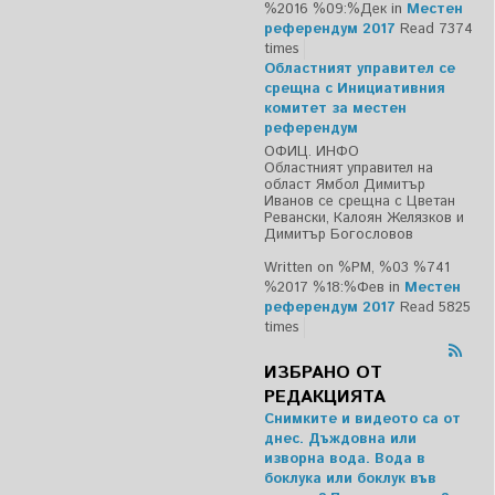
%2016 %09:%Дек
in
Местен
референдум 2017
Read 7374
times
Областният управител се
срещна с Инициативния
комитет за местен
референдум
ОФИЦ. ИНФО
Областният управител на
област Ямбол Димитър
Иванов се срещна с Цветан
Ревански, Калоян Желязков и
Димитър Богословов
Written on %PM, %03 %741
%2017 %18:%Фев
in
Местен
референдум 2017
Read 5825
times
ИЗБРАНО ОТ
РЕДАКЦИЯТА
Снимките и видеото са от
днес. Дъждовна или
изворна вода. Вода в
боклука или боклук във