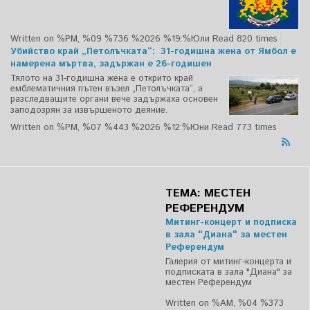
Written on %PM, %09 %736 %2026 %19:%Юли
Read 820 times
Убийство край „Петолъчката“: 31-годишна жена от Ямбол е
намерена мъртва, задържан е 26-годишен
Тялото на 31-годишна жена е открито край
емблематичния пътен възел „Петолъчката“, а
разследващите органи вече задържаха основен
заподозрян за извършеното деяние.
Written on %PM, %07 %443 %2026 %12:%Юни
Read 773 times
ТЕМА: МЕСТЕН
РЕФЕРЕНДУМ
Митинг-концерт и подписка
в зала "Диана" за местен
Референдум
Галерия от митинг-концерта и
подписката в зала "Диана" за
местен Референдум
Written on %AM, %04 %373