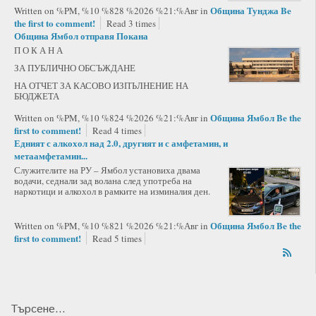
Община Тунджа
Be
Written on %PM, %10 %828 %2026 %21:%Авг
in
the first to comment!
Read 3 times
Община Ямбол отправя Покана
П О К А Н А
ЗА ПУБЛИЧНО ОБСЪЖДАНЕ
НА ОТЧЕТ ЗА КАСОВО ИЗПЪЛНЕНИЕ НА
БЮДЖЕТА
Община Ямбол
Be the
Written on %PM, %10 %824 %2026 %21:%Авг
in
first to comment!
Read 4 times
Едният с алкохол над 2.0, другият и с амфетамин, и
метаамфетамин...
Служителите на РУ – Ямбол установиха двама
водачи, седнали зад волана след употреба на
наркотици и алкохол в рамките на изминалия ден.
Община Ямбол
Be the
Written on %PM, %10 %821 %2026 %21:%Авг
in
first to comment!
Read 5 times
Търсене...