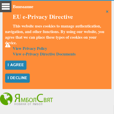
Внимание
×
EU e-Privacy Directive
This website uses cookies to manage authentication,
navigation, and other functions. By using our website, you
agree that we can place these types of cookies on your
device.
View Privacy Policy
View e-Privacy Directive Documents
I AGREE
I DECLINE