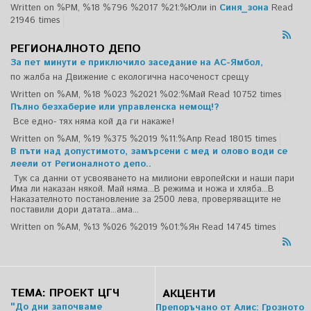
Written on %PM, %18 %796 %2017 %21:%Юли
in
Синя_зона
Read
21946 times
РЕГИОНАЛНОТО ДЕПО
За пет минути е приключило заседание на АС-Ямбол,
по жалба на Движение с екологична насоченост срещу
Written on %AM, %18 %023 %2021 %02:%Май
Read 10752 times
Пълно безхаберие или управленска немощ!?
Все едно- тях няма кой да ги накаже!
Written on %AM, %19 %375 %2019 %11:%Апр
Read 18015 times
В пъти над допустимото, замърсени с мед и олово води се
леели от Регионалното депо..
Тук са данни от усвояването на милиони европейски и наши пари
Има ли наказан някой. Май няма...В режима и ножа и хляба...В
Наказателното постановление за 2500 лева, проверяващите не
поставили дори датата...ама...
Written on %AM, %13 %026 %2019 %01:%Ян
Read 14745 times
ТЕМА: ПРОЕКТ ЦГЧ
АКЦЕНТИ
"До дни започваме
Препоръчано от Алис: Грозното