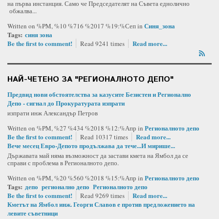
на първа инстанция. Само че Председателят на Съвета еднолично
обжалва...
Синя_зона
Written on %PM, %10 %716 %2017 %19:%Сеп
in
Tags:
синя зона
Be the first to comment!
Read more...
Read 9241 times
НАЙ-ЧЕТЕНО ЗА "РЕГИОНАЛНОТО ДЕПО"
Предвид нови обстоятелства за казусите Безистен и Регионално
Депо - сигнал до Прокуратурата изпрати
изпрати инж Александър Петров
Регионалното депо
Written on %PM, %27 %434 %2018 %12:%Апр
in
Be the first to comment!
Read more...
Read 10317 times
Вече месец Евро-Депото продължава да тече...И мирише...
Държавата май няма възможност да застави кмета на Ямбол да се
справи с проблема в Регионалното депо.
Регионалното депо
Written on %PM, %20 %560 %2018 %15:%Апр
in
Tags:
депо
регионално депо
Регионалното депо
Be the first to comment!
Read more...
Read 9269 times
Кметът на Ямбол инж. Георги Славов е против предложението на
левите съветници