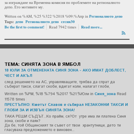
за изграждане на Временна комисия по проблемите на регионалното
депо. Ето мотивите му.
Регионалното депо
Written on %AM, %25 %322 %2018 %09:%Апр
in
Tags:
депо
Регионалното депо
сесия30
Be the first to comment!
Read more...
Read 7942 times
ТЕМА: СИНЯТА ЗОНА В ЯМБОЛ
18 ЮЛИ ЗА ОТМЕНЕНАТА СИНЯ ЗОНА - АКО ИМАТ ДОБЛЕСТ,
ЧЕСТ И АКЪЛ
след решението на АС, управляващите, трябва да спрат да
събират такси, слагат скоби, вдигат коли, налагат глоби,
Written on %PM, %18 %794 %2017 %21:%Юли
in
Синя_зона
Read
11578 times
ПРЕСТЪПНО: Кметът Славов е събирал НЕЗАКОННИ ТАКСИ И
ГЛОБИ ЗА И ИЗВЪН СИНЯТА ЗОНА!
ТАКА РЕШИ СЪДЪТ...Ко прайм, ся?От утре има ли платена Синя
зона, скоби и паяк?
Да бе, той Общинският ти съвет от твои хрантутници, дето ти
гласуваха предложението е виновен...