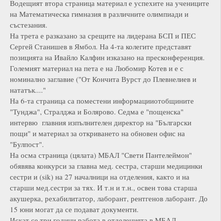
Водещият втора страница материал е успехите на учениците
на Математическа гимназия в различните олимпиади и
състезания.
На трета е разказано за срещите на лидерана БСП и ПЕС
Сергей Станишев в Ямбол. На 4-та колегите представят
позицията на Ивайло Калфин изказано на пресконференция.
Големият материал на пета е на Любомир Котев и е с
номинално заглавие ("От Кончита Вурст до Плевнелиев и
нататък...."
На 6-та страница са поместени информацииотобщините
"Тунджа", Стралджа и Болярово. Седма е "пощенска"
интервю главния изпълнителен директор на "Български
пощи" и материал за откриването на обновен офис на
"Булпост".
На осма страница (цялата) МБАЛ "Свети Пантелеймон"
обявява конкурси за главна мед. сестра, старши медицинки
сестри и (sik) на 27 началници на отделения, както и на
старши мед.сестри за тях. И т.н и т.н., освен това старша
акушерка, рехабилитатор, лаборант, рентгенов лаборант. До
15 юни могат да се подават документи.
Искат се три години работа в отделенията в МБАЛ.