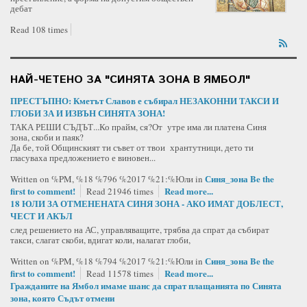
дебат
Read 108 times
НАЙ-ЧЕТЕНО ЗА "СИНЯТА ЗОНА В ЯМБОЛ"
ПРЕСТЪПНО: Кметът Славов е събирал НЕЗАКОННИ ТАКСИ И
ГЛОБИ ЗА И ИЗВЪН СИНЯТА ЗОНА!
ТАКА РЕШИ СЪДЪТ...Ко прайм, ся?От утре има ли платена Синя
зона, скоби и паяк?
Да бе, той Общинският ти съвет от твои хрантутници, дето ти
гласуваха предложението е виновен...
Синя_зона
Be the
Written on %PM, %18 %796 %2017 %21:%Юли
in
first to comment!
Read more...
Read 21946 times
18 ЮЛИ ЗА ОТМЕНЕНАТА СИНЯ ЗОНА - АКО ИМАТ ДОБЛЕСТ,
ЧЕСТ И АКЪЛ
след решението на АС, управляващите, трябва да спрат да събират
такси, слагат скоби, вдигат коли, налагат глоби,
Синя_зона
Be the
Written on %PM, %18 %794 %2017 %21:%Юли
in
first to comment!
Read more...
Read 11578 times
Гражданите на Ямбол имаме шанс да спрат плащанията по Синята
зона, която Съдът отмени