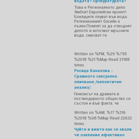
водата? Прокуратурата?
Това е Регионалното депо
Ямбол! Европейски проект!
Боклуците плуват във вода.
Ретензионният басейн е
пълен.Помпят за да отводнят
депото и източват мръсните
води, смесват ги
Written on %PM, %29 %795
%2018 %21:%Мар
Read 21188
times
Росица Бакалова -
Срамното сексуално
опипване /непоетичен
анализ/.
Генезисът на драмата в
постмодерното общество се
състои и във факта, че
Written on %AM, %17 %316
%2018 %08:%Мар
Read 22632
times
Чуйте и вижте как се хвали
че озеленил ефективно