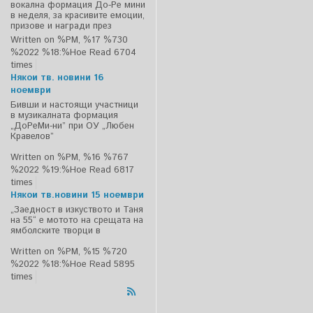
вокална формация До-Ре мини
в неделя, за красивите емоции,
призове и награди през
Written on %PM, %17 %730
%2022 %18:%Ное
Read 6704
times
Някои тв. новини 16
ноември
Бивши и настоящи участници
в музикалната формация
„ДоРеМи-ни” при ОУ „Любен
Кравелов”
Written on %PM, %16 %767
%2022 %19:%Ное
Read 6817
times
Някои тв.новини 15 ноември
„Заедност в изкуството и Таня
на 55“ е мотото на срещата на
ямболските творци в
Written on %PM, %15 %720
%2022 %18:%Ное
Read 5895
times