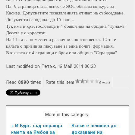
На 9 страница става ясно, че ЯОС обявава конкурс за
Касиер. Допуснатите позаявленията отиват на събеседване.
Документи сеподават до 15 юни...
Тук има и кръстословица и 4 обявления на община "Тунджа"
Десета е с хороскоп.
На 11-та са поместени различни спортни вести. 12-та е
цялата с призив за гласуване за една полит. формация.
Вложката от 4 страници в броя е за община "Стралджа"
Last modified on Петък, 16 Май 2014 06:23
Read
8990
times
Rate this item
(3 votes)
More in this category:
« И Бург. съд оправда
Всеки е невинен до
кмета на Ямбол за
доказване на