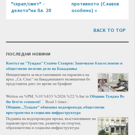
"скрап/смет" -
противното (Славов
делото"на бл. 20
особено) »
BACK TO TOP
ПОСЛЕДНИ НОВИНИ
Кметът на "Тунджа" Станчо Ставрев: Започваме благословено и
обществено полезно дело на Бакаджика
Инициативата за възстановяване на параклиса на
връх „Св. Спас“ на Бакаджишките възвишения бе
представена днес по време на брифинг
Община Тунджа
Be
Written on %PM, %10 %833 %2026 %22:%Авг
in
the first to comment!
Read 1 times
Община „Тунджа“ обновява водопроводи, обществени
пространства и социална инфраструктура
Подмяна на водопроводна мрежа, възстановяване на
паркови пространства, развитие на спортна,
образователна и социална инфраструктура