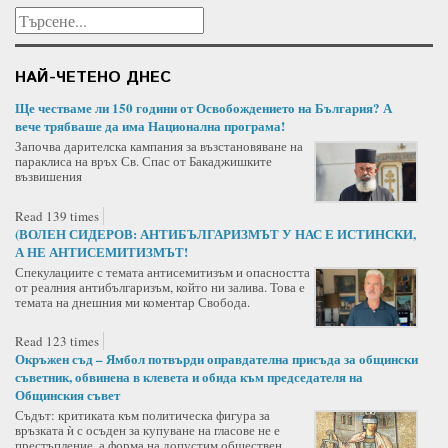
НАЙ-ЧЕТЕНО ДНЕС
Ще честваме ли 150 години от Освобождението на България? А
вече трябваше да има Национална програма!
Започва дарителска кампания за възстановяване на
параклиса на връх Св. Спас от Бакаджишките
възвишения
Read 139 times
(ВОЛЕН СИДЕРОВ: АНТИБЪЛГАРИЗМЪТ У НАС Е ИСТИНСКИ,
А НЕ АНТИСЕМИТИЗМЪТ!
Спекулациите с темата антисемитизъм и опасността
от реалния антибългаризъм, който ни залива. Това е
темата на днешния ми коментар Свобода.
Read 123 times
Окръжен съд – Ямбол потвърди оправдателна присъда за общински
съветник, обвинена в клевета и обида към председателя на
Общинския съвет
Съдът: критиката към политическа фигура за
връзката ѝ с осъден за купуване на гласове не е
престъпление, а форма на допустим обществен