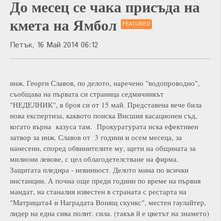
До месец се чака присъда на
кмета на Ямбол
FEATURED
Петък, 16 Май 2014 06:12
инж. Георги Славов, по делото, наречено "водопроводно",
съобщава на първата си страница седмичникът
"НЕДЕЛНИК", в броя си от 15 май. Представена вече била
нова експертиза, каквото поиска Висшия касационен съд,
когато върна казуса там. Прокуратурата иска ефективен
затвор за инж. Славов от 3 години и осем месеца, за
нанесени, според обвинителите му, щети на общината за
милиони левове, с цел облагодетелстване на фирма.
Защитата пледира - невинност. Делото мина по всички
инстанции. А почна още преди години по време на първия
мандат, на станалия известен в страната с рестарта на
"Матрицата4 и Наградата Вонящ скункс", местен гаулайтер,
лидер на една сива полит. сила. (такъв й е цветът на знамето)