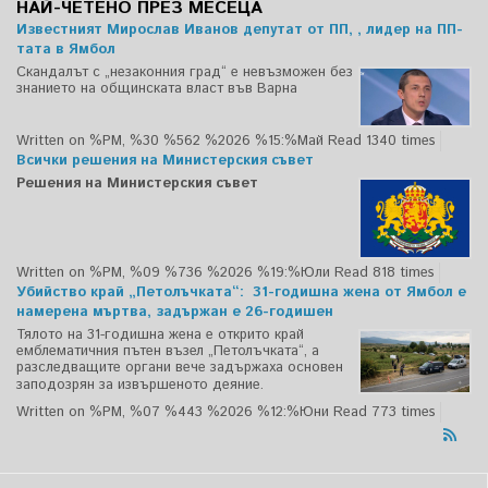
НАЙ-ЧЕТЕНО ПРЕЗ МЕСЕЦА
Известният Мирослав Иванов депутат от ПП, , лидер на ПП-
тата в Ямбол
Скандалът с „незаконния град“ е невъзможен без
знанието на общинската власт във Варна
Written on %PM, %30 %562 %2026 %15:%Май
Read 1340 times
Всички решения на Министерския съвет
Решения на Министерския съвет
Written on %PM, %09 %736 %2026 %19:%Юли
Read 818 times
Убийство край „Петолъчката“: 31-годишна жена от Ямбол е
намерена мъртва, задържан е 26-годишен
Тялото на 31-годишна жена е открито край
емблематичния пътен възел „Петолъчката“, а
разследващите органи вече задържаха основен
заподозрян за извършеното деяние.
Written on %PM, %07 %443 %2026 %12:%Юни
Read 773 times