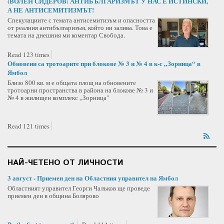
(ВОЛЕН СИДЕРОВ: АНТИБЪЛГАРИЗМЪТ У НАС Е ИСТИНСКИ,
А НЕ АНТИСЕМИТИЗМЪТ!
Спекулациите с темата антисемитизъм и опасността
от реалния антибългаризъм, който ни залива. Това е
темата на днешния ми коментар Свобода.
Read 123 times
Обновени са тротоарите при блокове № 3 и № 4 в к-с „Зорница“ в
Ямбол
Близо 800 кв. м е общата площ на обновените
тротоарни пространства в района на блокове № 3 и
№ 4 в жилищен комплекс „Зорница"
Read 121 times
НАЙ-ЧЕТЕНО ОТ ЛИЧНОСТИ
3 август - Приемен ден на Областния управител на Ямбол
Областният управител Георги Чалъков ще проведе
приемен ден в община Болярово