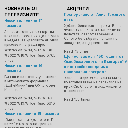
НОВИНИТЕ ОТ
АКЦЕНТИ
ТЕЛЕВИЗИИТЕ
Препоръчано от Алис: Грозното
пате
Някои тв. новини 17
ноември
Хубаво беше извън града. Беше
чудно лято. Ръжта жълтееше по
За предстоящия концерт на
полетата, овесът зеленееше.
вокална формация До-Ре мини
Сеното бе събрано на купи по
в неделя, за красивите емоции,
ливадите, а щъркелът се
призове и награди през
Written on %PM, %17 %730
Read 75 times
%2022 %18:%Ное
Read 6703
Ще честваме ли 150 години от
times
Освобождението на България? А
Някои тв. новини 16
вече трябваше да има
ноември
Национална програма!
Бивши и настоящи участници
Започва дарителска кампания за
в музикалната формация
възстановяване на параклиса на
„ДоРеМи-ни” при ОУ „Любен
връх Св. Спас от Бакаджишките
Кравелов”
възвишения
Written on %PM, %16 %767
Read 139 times
%2022 %19:%Ное
Read 6816
times
Някои тв.новини 15 ноември
„Заедност в изкуството и Таня
на 55“ е мотото на срещата на