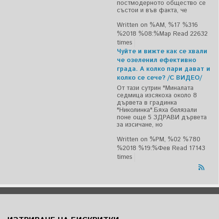
постмодерното общество се
състои и във факта, че
Written on %AM, %17 %316
%2018 %08:%Мар
Read 22632
times
Чуйте и вижте как се хвали
че озеленил ефективно
града. А колко пари дават и
колко се сече? /С ВИДЕО/
От тази сутрин "Миналата
седмица изсякоха около 8
дървета в градинка
"Николинка".Бяха белязали
поне още 5 ЗДРАВИ дървета
за изсичане, но
Written on %PM, %02 %780
%2018 %19:%Фев
Read 17143
times