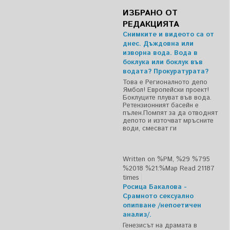
ИЗБРАНО ОТ
РЕДАКЦИЯТА
Снимките и видеото са от
днес. Дъждовна или
изворна вода. Вода в
боклука или боклук във
водата? Прокуратурата?
Това е Регионалното депо
Ямбол! Европейски проект!
Боклуците плуват във вода.
Ретензионният басейн е
пълен.Помпят за да отводнят
депото и източват мръсните
води, смесват ги
Written on %PM, %29 %795
%2018 %21:%Мар
Read 21187
times
Росица Бакалова -
Срамното сексуално
опипване /непоетичен
анализ/.
Генезисът на драмата в