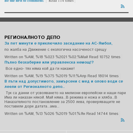
Be the first to comment!
Read 114 times
РЕГИОНАЛНОТО ДЕПО
За пет минути е приключило заседание на АС-Ямбол,
по жалба на Движение с екологична насоченост срещу
Written on %AM, %18 %023 %2021 %02:%Май
Read 10752 times
Пълно безхаберие или управленска немощ!?
Все едно- тях няма кой да ги накаже!
Written on %AM, %19 %375 %2019 %11:%Апр
Read 18014 times
В пъти над допустимото, замърсени с мед и олово води се
леели от Регионалното депо..
Тук са данни от усвояването на милиони европейски и наши пари
Има ли наказан някой. Май няма...В режима и ножа и хляба...В
Наказателното постановление за 2500 лева, проверяващите не
поставили дори датата...ама...
Written on %AM, %13 %026 %2019 %01:%Ян
Read 14744 times