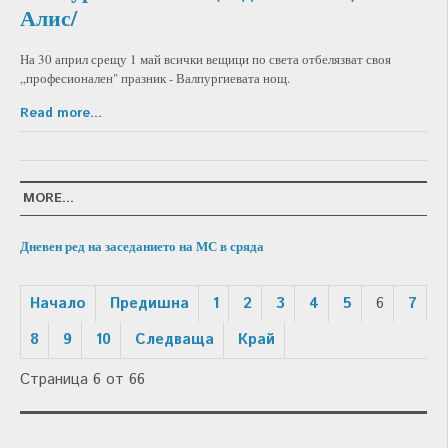
Алис/
На 30 април срещу 1 май всички вещици по света отбелязват своя
„професионален" празник - Валпургиевата нощ.
Read more...
MORE...
Дневен ред на заседанието на МС в сряда
Начало
Предишна
1
2
3
4
5
6
7
8
9
10
Следваща
Край
Страница 6 от 66