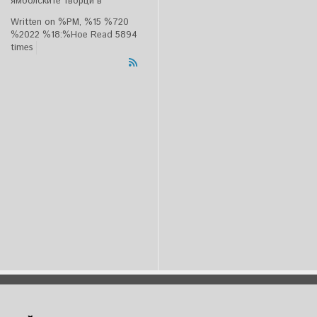
ямболските творци в
Written on %PM, %15 %720
%2022 %18:%Ное
Read 5894
times