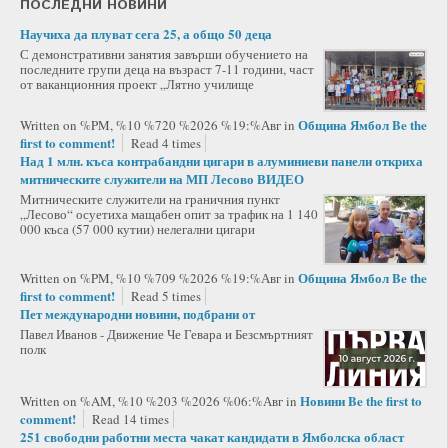
ПОСЛЕДНИ НОВИНИ
Научиха да плуват сега 25, а общо 50 деца
С демонстративни занятия завърши обучението на
последните групи деца на възраст 7-11 години, част
от ваканционния проект „Лятно училище
Община Ямбол
Be the
Written on %PM, %10 %720 %2026 %19:%Авг
in
first to comment!
Read 4 times
Над 1 млн. къса контрабандни цигари в алуминиеви панели откриха
митническите служители на МП Лесово ВИДЕО
Митническите служители на граничния пункт
„Лесово“ осуетиха мащабен опит за трафик на 1 140
000 къса (57 000 кутии) нелегални цигари
Община Ямбол
Be the
Written on %PM, %10 %709 %2026 %19:%Авг
in
first to comment!
Read 5 times
Пет международни новини, подбрани от
Павел Иванов - Движение Че Гевара и Безсмъртният
полк
Новини
Be the first to
Written on %AM, %10 %203 %2026 %06:%Авг
in
comment!
Read 14 times
251 свободни работни места чакат кандидати в Ямболска област