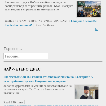
Бюрата по труда в Ямболска област предлагат
солиден избор за търсещите работа. Към 10 август
тази година в справката на Агенцията по
Община Ямбол
Be
Written on %AM, %10 %155 %2026 %05:%Авг
in
the first to comment!
Read 58 times
Търсене...
НАЙ-ЧЕТЕНО ДНЕС
Ще честваме ли 150 години от Освобождението на България? А
вече трябваше да има Национална програма!
Започва дарителска кампания за възстановяване на
параклиса на връх Св. Спас от Бакаджишките
възвишения
Read 139 times