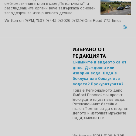
емблематичния пътен възел „Петолъчката“, а
разследващите органи вече задържаха основен
заподозрян за извършеното деяние.
Written on %PM, %07 %443 %2026 %12:%Юни
Read 773 times
ИЗБРАНО ОТ
РЕДАКЦИЯТА
Снимките и видеото са от
днес. Дъждовна или
изворна вода. Вода в
боклука или боклук във
водата? Прокуратурата?
Това е Регионалното депо
Ямбол! Европейски проект!
Боклуците плуват във вода.
Ретензионният басейн е
пълен.Помпят за да отводнят
депото и източват мръсните
води, смесват ги