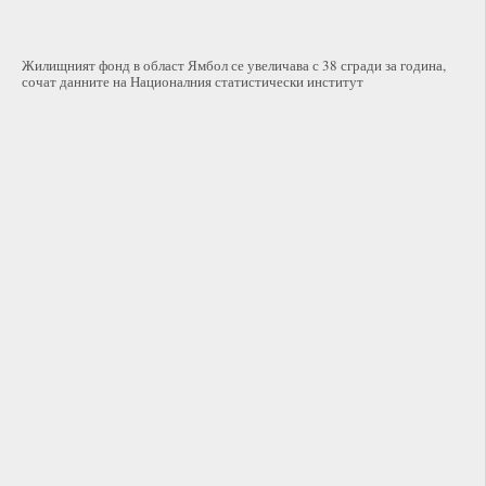
Жилищният фонд в област Ямбол се увеличава с 38 сгради за година,
сочат данните на Националния статистически институт