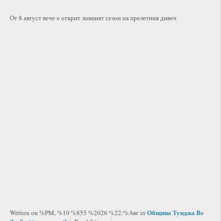
От 8 август вече е открит ловният сезон на прелетния дивеч
Община Тунджа
Be
Written on %PM, %10 %855 %2026 %22:%Авг
in