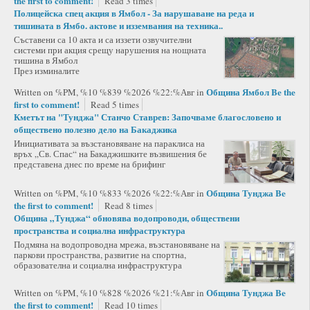
the first to comment!
Read 3 times
Полицейска спец акция в Ямбол - За нарушаване на реда и
тишината в Ямбо. актове и изземвания на техника..
Съставени са 10 акта и са иззети озвучителни
системи при акция срещу нарушения на нощната
тишина в Ямбол
През изминалите
Община Ямбол
Be the
Written on %PM, %10 %839 %2026 %22:%Авг
in
first to comment!
Read 5 times
Кметът на "Тунджа" Станчо Ставрев: Започваме благословено и
обществено полезно дело на Бакаджика
Инициативата за възстановяване на параклиса на
връх „Св. Спас“ на Бакаджишките възвишения бе
представена днес по време на брифинг
Община Тунджа
Be
Written on %PM, %10 %833 %2026 %22:%Авг
in
the first to comment!
Read 8 times
Община „Тунджа“ обновява водопроводи, обществени
пространства и социална инфраструктура
Подмяна на водопроводна мрежа, възстановяване на
паркови пространства, развитие на спортна,
образователна и социална инфраструктура
Община Тунджа
Be
Written on %PM, %10 %828 %2026 %21:%Авг
in
the first to comment!
Read 10 times