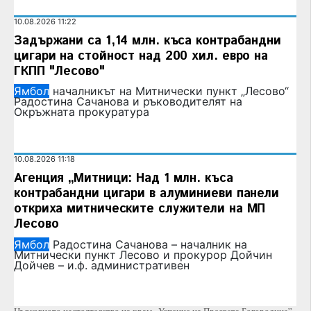
10.08.2026 11:22
Задържани са 1,14 млн. къса контрабандни
цигари на стойност над 200 хил. евро на
ГКПП "Лесово"
Ямбол
началникът на Митнически пункт „Лесово“
Радостина Сачанова и ръководителят на
Окръжната прокуратура
10.08.2026 11:18
Агенция „Митници: Над 1 млн. къса
контрабандни цигари в алуминиеви панели
откриха митническите служители на МП
Лесово
Ямбол
Радостина Сачанова – началник на
Митнически пункт Лесово и прокурор Дойчин
Дойчев – и.ф. административен
Църковното настоятелство на храм „Успение на Пресвета Богородица”