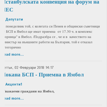
Истанбулската конвенция на форум на
ПЕС
in
Депутати
/В понеделник той, с колегата си Пенев и общински съветници
от БСП в Ямбол ще имат приемна от 17.30 ч. в комплекс
"Зорница" в Ямбол. /Подразбра се , че и в качеството на
министър на външните работи на България, той е отказал
категорично
Read more...
Петък, 02 Февруари 2018 14:17
Покана БСП - Приемна в Ямбол
in
Акценти1
Уважаеми граждани на Ямбол,
Read more...