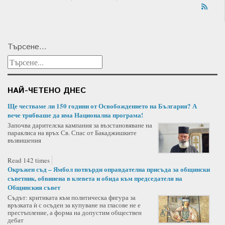
Търсене...
НАЙ-ЧЕТЕНО ДНЕС
Ще честваме ли 150 години от Освобождението на България? А
вече трябваше да има Национална програма!
Започва дарителска кампания за възстановяване на
параклиса на връх Св. Спас от Бакаджишките
възвишения
Read 142 times
Окръжен съд – Ямбол потвърди оправдателна присъда за общински
съветник, обвинена в клевета и обида към председателя на
Общинския съвет
Съдът: критиката към политическа фигура за
връзката ѝ с осъден за купуване на гласове не е
престъпление, а форма на допустим обществен
дебат