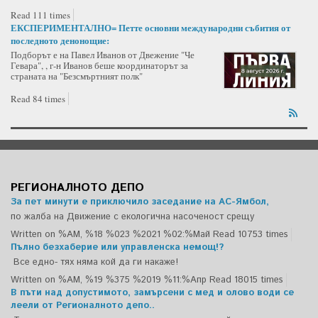
Read 111 times
ЕКСПЕРИМЕНТАЛНО= Петте основни международни събития от
последното денонощие:
Подборът е на Павел Иванов от Двежение "Че
Гевара", , г-н Иванов беше координаторът за
страната на "Безсмъртният полк"
Read 84 times
РЕГИОНАЛНОТО ДЕПО
За пет минути е приключило заседание на АС-Ямбол,
по жалба на Движение с екологична насоченост срещу
Written on %AM, %18 %023 %2021 %02:%Май
Read 10753 times
Пълно безхаберие или управленска немощ!?
Все едно- тях няма кой да ги накаже!
Written on %AM, %19 %375 %2019 %11:%Апр
Read 18015 times
В пъти над допустимото, замърсени с мед и олово води се
леели от Регионалното депо..