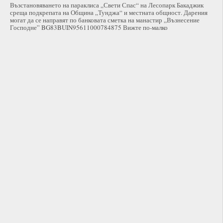
Възстановяването на параклиса „Свети Спас“ на Лесопарк Бакаджик
среща подкрепата на Община „Тунджа“ и местната общност. Дарения
могат да се направят по банковата сметка на манастир „Възнесение
Господне” BG83BUIN95611000784875 Вижте по-малко