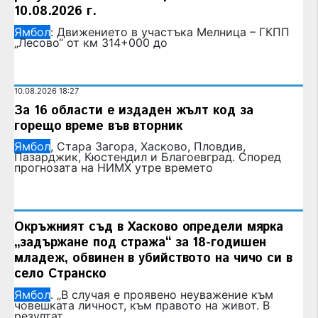
10.08.2026 г.
Ямбол
: Движението в участъка Мелница – ГКПП
„Лесово“ от км 314+000 до
10.08.2026 18:27
За 16 области е издаден жълт код за
горещо време във вторник
Ямбол
, Стара Загора, Хасково, Пловдив,
Пазарджик, Кюстендил и Благоевград. Според
прогнозата на НИМХ утре времето
Окръжният съд в Хасково определи мярка
„задържане под стража“ за 18-годишен
младеж, обвинен в убийството на чичо си в
село Странско
Ямбол
. „В случая е проявено неуважение към
човешката личност, към правото на живот. В
резултат