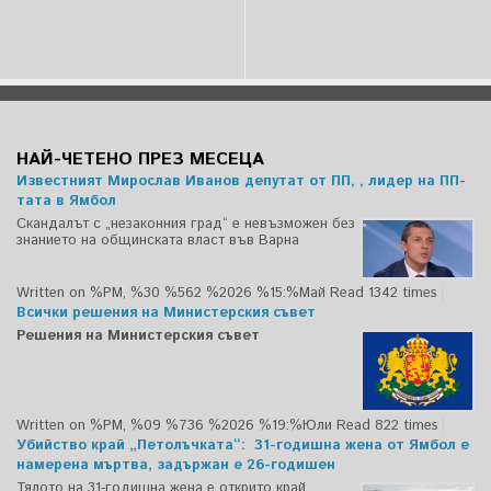
НАЙ-ЧЕТЕНО ПРЕЗ МЕСЕЦА
Известният Мирослав Иванов депутат от ПП, , лидер на ПП-
тата в Ямбол
Скандалът с „незаконния град“ е невъзможен без
знанието на общинската власт във Варна
Written on %PM, %30 %562 %2026 %15:%Май
Read 1342 times
Всички решения на Министерския съвет
Решения на Министерския съвет
Written on %PM, %09 %736 %2026 %19:%Юли
Read 822 times
Убийство край „Петолъчката“: 31-годишна жена от Ямбол е
намерена мъртва, задържан е 26-годишен
Тялото на 31-годишна жена е открито край