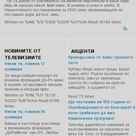
Тук са данни от усвояването на милиони европейски и наши пари
Има ли наказан някой. Май няма...В режима и ножа и хляба...В
Наказателното постановление за 2500 лева, проверяващите не
поставили дори датата...ама...
Written on %AM, %13 %026 %2019 %01:%Ян
Read 14746 times
НОВИНИТЕ ОТ
АКЦЕНТИ
ТЕЛЕВИЗИИТЕ
Препоръчано от Алис: Грозното
пате
Някои тв. новини 17
ноември
Хубаво беше извън града. Беше
чудно лято. Ръжта жълтееше по
За предстоящия концерт на
полетата, овесът зеленееше.
вокална формация До-Ре мини
Сеното бе събрано на купи по
в неделя, за красивите емоции,
ливадите, а щъркелът се
призове и награди през
Written on %PM, %17 %730
Read 79 times
%2022 %18:%Ное
Read 6706
Ще честваме ли 150 години от
times
Освобождението на България? А
Някои тв. новини 16
вече трябваше да има
ноември
Национална програма!
Бивши и настоящи участници
Започва дарителска кампания за
в музикалната формация
възстановяване на параклиса на
„ДоРеМи-ни” при ОУ „Любен
връх Св. Спас от Бакаджишките