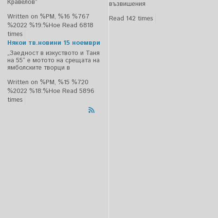
Кравелов”
възвишения
Written on %PM, %16 %767
Read 142 times
%2022 %19:%Ное
Read 6818
times
Някои тв.новини 15 ноември
„Заедност в изкуството и Таня
на 55“ е мотото на срещата на
ямболските творци в
Written on %PM, %15 %720
%2022 %18:%Ное
Read 5896
times