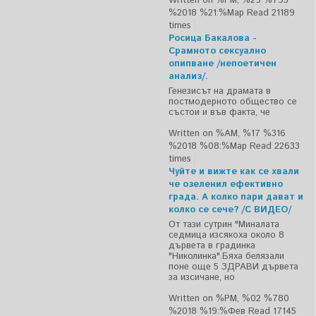
Written on %PM, %29 %795
%2018 %21:%Мар
Read 21189
times
Росица Бакалова -
Срамното сексуално
опипване /непоетичен
анализ/.
Генезисът на драмата в
постмодерното общество се
състои и във факта, че
Written on %AM, %17 %316
%2018 %08:%Мар
Read 22633
times
Чуйте и вижте как се хвали
че озеленил ефективно
града. А колко пари дават и
колко се сече? /С ВИДЕО/
От тази сутрин "Миналата
седмица изсякоха около 8
дървета в градинка
"Николинка".Бяха белязали
поне още 5 ЗДРАВИ дървета
за изсичане, но
Written on %PM, %02 %780
%2018 %19:%Фев
Read 17145