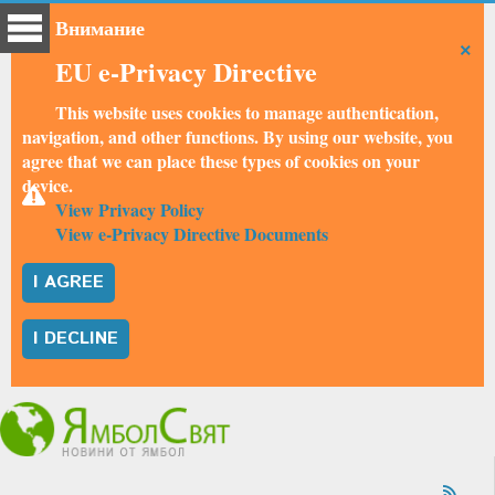
Внимание
×
EU e-Privacy Directive
This website uses cookies to manage authentication,
navigation, and other functions. By using our website, you
agree that we can place these types of cookies on your
device.
View Privacy Policy
View e-Privacy Directive Documents
I AGREE
I DECLINE