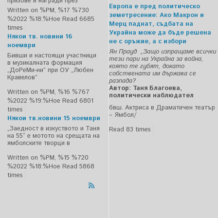
призове и награди през
Европа е пред политическо
Written on %PM, %17 %730
земетресение: Ако Макрон и
%2022 %18:%Ное
Read 6685
Мерц паднат, съдбата на
times
Украйна може да бъде решена
Някои тв. новини 16
не с оръжие, а с избори
ноември
Ян Прауд „Защо изпращаме всички
Бивши и настоящи участници
тези пари на Украйна за война,
в музикалната формация
която те губят, докато
„ДоРеМи-ни” при ОУ „Любен
собствената им държава се
Кравелов”
разпада?
Автор: Таня Благоева,
Written on %PM, %16 %767
политически наблюдател
%2022 %19:%Ное
Read 6801
бвш. Актриса в Драматичен театър
times
– Ямбол/
Някои тв.новини 15 ноември
„Заедност в изкуството и Таня
Read 83 times
на 55“ е мотото на срещата на
ямболските творци в
Written on %PM, %15 %720
%2022 %18:%Ное
Read 5868
times