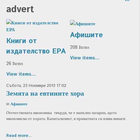
advert
Афишите
Книги от
Items
208
издателство ЕРА
View items...
Items
26
View items...
Събота, 23 Ноември 2013 17:02
Земята на евтините хора
Афишите
in
Отечествената икономика твърди, че е напълно пазарна, щото
икономисва от хората. Капитализмът, в приматната си изява винаги
Read more...