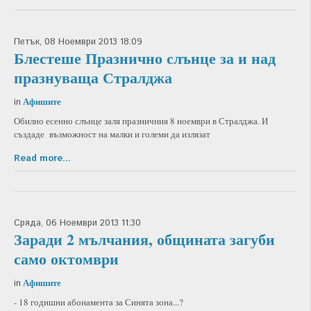
Петък, 08 Ноември 2013 18:09
Блестеше Празнично слънце за и над
празнуваща Стралджа
Афишите
in
Обилно есенно слънце заля празничния 8 ноември в Стралджа. И
създаде възможност на малки и големи да излязат
Read more...
Сряда, 06 Ноември 2013 11:30
Заради 2 мълчания, общината загуби
само октомври
Афишите
in
- 18 годишни абонамента за Синята зона...?