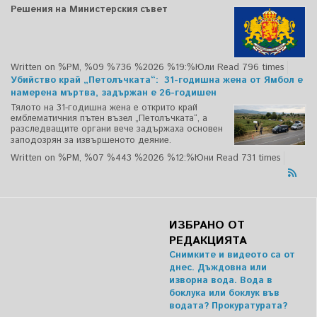
Решения на Министерския съвет
Written on %PM, %09 %736 %2026 %19:%Юли
Read 796 times
Убийство край „Петолъчката“: 31-годишна жена от Ямбол е
намерена мъртва, задържан е 26-годишен
Тялото на 31-годишна жена е открито край
емблематичния пътен възел „Петолъчката“, а
разследващите органи вече задържаха основен
заподозрян за извършеното деяние.
Written on %PM, %07 %443 %2026 %12:%Юни
Read 731 times
ИЗБРАНО ОТ
РЕДАКЦИЯТА
Снимките и видеото са от
днес. Дъждовна или
изворна вода. Вода в
боклука или боклук във
водата? Прокуратурата?