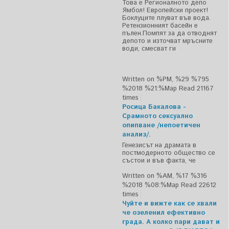
Това е Регионалното депо
Ямбол! Европейски проект!
Боклуците плуват във вода.
Ретензионният басейн е
пълен.Помпят за да отводнят
депото и източват мръсните
води, смесват ги
Written on %PM, %29 %795
%2018 %21:%Мар
Read 21167
times
Росица Бакалова -
Срамното сексуално
опипване /непоетичен
анализ/.
Генезисът на драмата в
постмодерното общество се
състои и във факта, че
Written on %AM, %17 %316
%2018 %08:%Мар
Read 22612
times
Чуйте и вижте как се хвали
че озеленил ефективно
града. А колко пари дават и