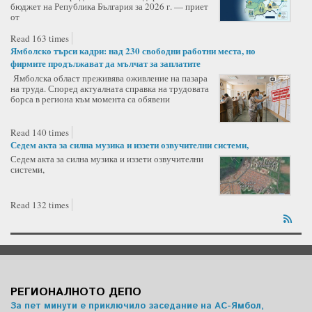
бюджет на Република България за 2026 г. — приет
от
Read 163 times
Ямболско търси кадри: над 230 свободни работни места, но
фирмите продължават да мълчат за заплатите
Ямболска област преживява оживление на пазара
на труда. Според актуалната справка на трудовата
борса в региона към момента са обявени
Read 140 times
Седем акта за силна музика и иззети озвучителни системи,
Седем акта за силна музика и иззети озвучителни
системи,
Read 132 times
РЕГИОНАЛНОТО ДЕПО
За пет минути е приключило заседание на АС-Ямбол,