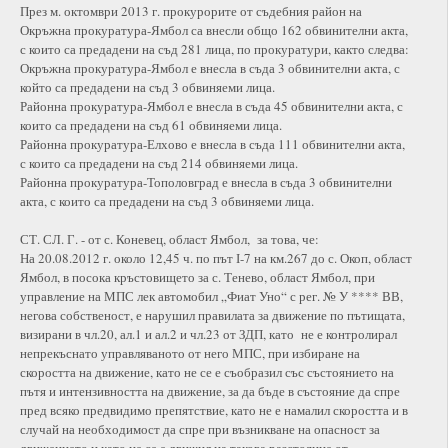
През м. октомври 2013 г. прокурорите от съдебния район на
Окръжна прокуратура-Ямбол са внесли общо 162 обвинителни акта,
с които са предадени на съд 281 лица, по прокуратури, както следва:
Окръжна прокуратура-Ямбол е внесла в съда 3 обвинителни акта, с
който са предадени на съд 3 обвиняеми лица.
Районна прокуратура-Ямбол е внесла в съда 45 обвинителни акта, с
които са предадени на съд 61 обвиняеми лица.
Районна прокуратура-Елхово е внесла в съда 111 обвинителни акта,
с които са предадени на съд 214 обвиняеми лица.
Районна прокуратура-Тополовград е внесла в съда 3 обвинителни
акта, с които са предадени на съд 3 обвиняеми лица.
СТ. СЛ. Г. - от с. Коневец, област Ямбол, за това, че:
На 20.08.2012 г. около 12,45 ч. по път І-7 на км.267 до с. Окоп, област
Ямбол, в посока кръстовището за с. Тенево, област Ямбол, при
управление на МПС лек автомобил „Фиат Уно“ с рег. № У **** ВВ,
негова собственост, е нарушил правилата за движение по пътищата,
визирани в чл.20, ал.1 и ал.2 и чл.23 от ЗДП, като не е контролирал
непрекъснато управляваното от него МПС, при избиране на
скоростта на движение, като не се е съобразил със състоянието на
пътя и интензивността на движение, за да бъде в състояние да спре
пред всяко предвидимо препятствие, като не е намалил скоростта и в
случай на необходимост да спре при възникване на опасност за