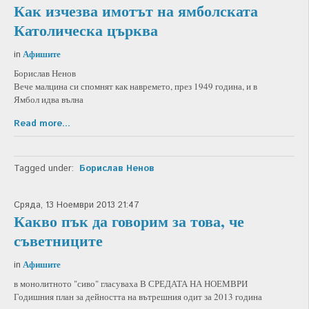
Как изчезва имотът на ямболската
Католическа църква
Афишите
in
Борислав Ненов
Вече малцина си спомнят как навремето, през 1949 година, и в
Ямбол идва вълна
Read more...
Tagged under:
Борислав Ненов
Сряда, 13 Ноември 2013 21:47
Какво пък да говорим за това, че
съветниците
Афишите
in
в монолитното "сиво" гласуваха В СРЕДАТА НА НОЕМВРИ
Годишния план за дейността на вътрешния одит за 2013 година