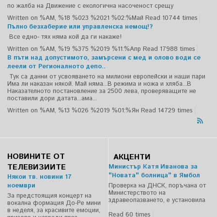
по жалба на Движение с екологична насоченост срещу
Written on %AM, %18 %023 %2021 %02:%Май
Read 10744 times
Пълно безхаберие или управленска немощ!?
Все едно- тях няма кой да ги накаже!
Written on %AM, %19 %375 %2019 %11:%Апр
Read 17988 times
В пъти над допустимото, замърсени с мед и олово води се
леели от Регионалното депо..
Тук са данни от усвояването на милиони европейски и наши пари
Има ли наказан някой. Май няма...В режима и ножа и хляба...В
Наказателното постановление за 2500 лева, проверяващите не
поставили дори датата...ама...
Written on %AM, %13 %026 %2019 %01:%Ян
Read 14729 times
НОВИНИТЕ ОТ
АКЦЕНТИ
ТЕЛЕВИЗИИТЕ
Министър Катя Иванова за
"Новата" болница" в Ямбол
Някои тв. новини 17
ноември
Проверка на ДНСК, поръчана от
Министерството на
За предстоящия концерт на
здравеопазването, е установила
вокална формация До-Ре мини
в неделя, за красивите емоции,
Read 60 times