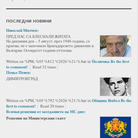
ПОСЛЕДНИ НОВИНИ
Николай Милчев:
ПРЕД НАС СА БЛЕСНАЛИ ЖИТАТА
На днешния ден – 5 август, през 1946 година, се
приема, че е започнало Бригадирското движение в
България. Осемдесет години оттогава.
Политика
Be the first
Written on %PM, %05 %812 %2026 %21:%Авг
in
to comment!
Read 32 times
Пеньо Пенев:
ДИМИТРОВГРАД
Община Ямбол
Be the
Written on %PM, %05 %792 %2026 %21:%Авг
in
first to comment!
Read 20 times
Всички решения от заседанието на МС днес
Решения на Министерския съвет