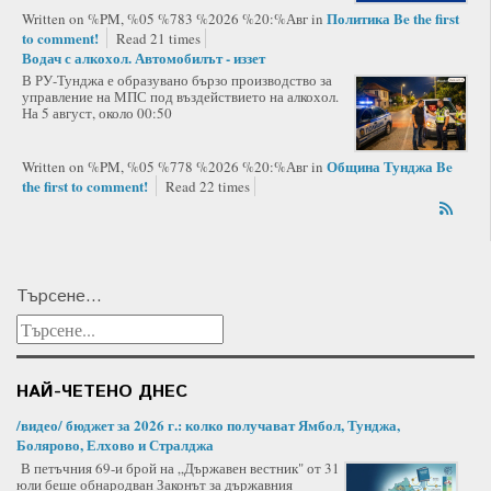
Политика
Be the first
Written on %PM, %05 %783 %2026 %20:%Авг
in
to comment!
Read 21 times
Водач с алкохол. Автомобилът - иззет
В РУ-Тунджа е образувано бързо производство за
управление на МПС под въздействието на алкохол.
На 5 август, около 00:50
Община Тунджа
Be
Written on %PM, %05 %778 %2026 %20:%Авг
in
the first to comment!
Read 22 times
Търсене...
НАЙ-ЧЕТЕНО ДНЕС
/видео/ бюджет за 2026 г.: колко получават Ямбол, Тунджа,
Болярово, Елхово и Стралджа
В петъчния 69-и брой на „Държавен вестник" от 31
юли беше обнародван Законът за държавния