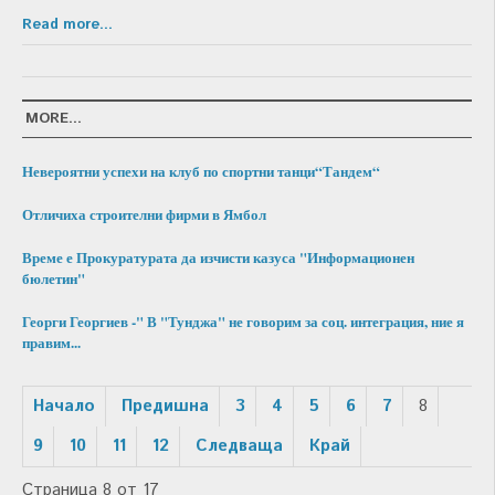
Read more...
MORE...
Невероятни успехи на клуб по спортни танци“Тандем“
Отличиха строителни фирми в Ямбол
Време е Прокуратурата да изчисти казуса "Информационен
бюлетин"
Георги Георгиев -" В "Тунджа" не говорим за соц. интеграция, ние я
правим...
Начало
Предишна
3
4
5
6
7
8
9
10
11
12
Следваща
Край
Страница 8 от 17