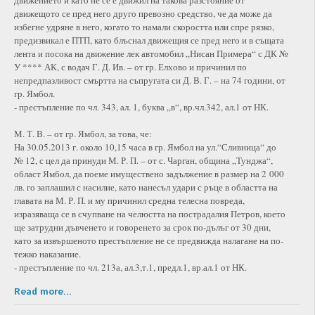
движението и като не се е движил на такова разстояние от
движещото се пред него друго превозно средство, че да може да
избегне удряне в него, когато то намали скоростта или спре рязко,
предизвикал е ПТП, като блъснал движещия се пред него и в същата
лента и посока на движение лек автомобил „Нисан Примера“ с ДК №
У **** АК, с водач Г. Д. Ив. – от гр. Елхово и причинил по
непредпазливост смъртта на съпругата си Д. В. Г. – на 74 години, от
гр. Ямбол.
- престъпление по чл. 343, ал. 1, буква „в“, вр.чл.342, ал.1 от НК.
М. Т. В. – от гр. Ямбол, за това, че:
На 30.05.2013 г. около 10,15 часа в гр. Ямбол на ул.“Сливница“ до
№ 12, с цел да принуди М. Р. П. – от с. Чарган, община „Тунджа“,
област Ямбол, да поеме имуществено задължение в размер на 2 000
лв. го заплашил с насилие, като нанесъл удари с ръце в областта на
главата на М. Р. П. и му причинил средна телесна повреда,
изразяваща се в счупване на челюстта на пострадалия Петров, което
ще затрудни дъвченето и говоренето за срок по-дълъг от 30 дни,
като за извършеното престъпление не се предвижда налагане на по-
тежко наказание.
- престъпление по чл. 213а, ал.3,т.1, предл.1, вр.ал.1 от НК.
Read more...