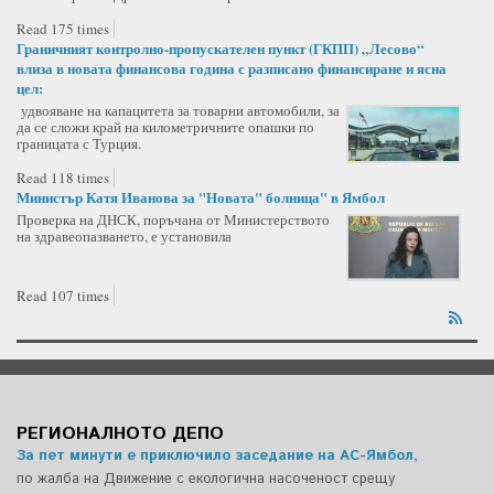
Read 175 times
Граничният контролно-пропускателен пункт (ГКПП) „Лесово“
влиза в новата финансова година с разписано финансиране и ясна
цел:
удвояване на капацитета за товарни автомобили, за
да се сложи край на километричните опашки по
границата с Турция.
Read 118 times
Министър Катя Иванова за "Новата" болница" в Ямбол
Проверка на ДНСК, поръчана от Министерството
на здравеопазването, е установила
Read 107 times
РЕГИОНАЛНОТО ДЕПО
За пет минути е приключило заседание на АС-Ямбол,
по жалба на Движение с екологична насоченост срещу