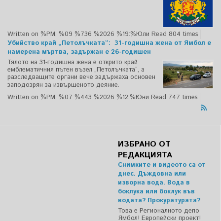
Written on %PM, %09 %736 %2026 %19:%Юли
Read 804 times
Убийство край „Петолъчката“: 31-годишна жена от Ямбол е
намерена мъртва, задържан е 26-годишен
Тялото на 31-годишна жена е открито край
емблематичния пътен възел „Петолъчката“, а
разследващите органи вече задържаха основен
заподозрян за извършеното деяние.
Written on %PM, %07 %443 %2026 %12:%Юни
Read 747 times
ИЗБРАНО ОТ
РЕДАКЦИЯТА
Снимките и видеото са от
днес. Дъждовна или
изворна вода. Вода в
боклука или боклук във
водата? Прокуратурата?
Това е Регионалното депо
Ямбол! Европейски проект!