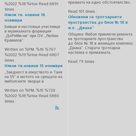
призмата на едно обстоятелство,
%2022 %18:%Ное
Read 6691
times
Read 101 times
Някои тв. новини 16
Обновени са тротоарните
ноември
пространства до блок № 18 в
Бивши и настоящи участници
ж.к. „Диана“
в музикалната формация
Община Ямбол приключи ремонта
„ДоРеМи-ни” при ОУ „Любен
на тротоарните пространства
Кравелов”
до блок № 18 в жилищен комплекс
„Диана“. Старата тротоарна
Written on %PM, %16 %767
настилка е премахната,
%2022 %19:%Ное
Read 6807
times
Read 79 times
Някои тв.новини 15 ноември
„Заедност в изкуството и Таня
на 55“ е мотото на срещата на
ямболските творци в
Written on %PM, %15 %720
%2022 %18:%Ное
Read 5880
times