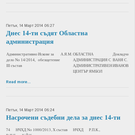
Петък, 14 Март 2014 06:27
Днес 14-ти съдят Областна
администрация
Административно
Искове за
А.Я.М.
ОБЛАСТНА
Докладчик:
1
дело No 14/2014,
обезщетение
АДМИНИСТРАЦИЯ С
ВАНЯ С.
9
III състав
АДМИНИСТРАТИВЕН
ИВАНОВА
ЦЕНТЪР ЯМБОЛ
Read more...
Петък, 14 Март 2014 06:24
Насрочени съдебни дела за днес 14-ти
74 НЧХД No 1000/2013, X състав НЧХД Р.П.К.,