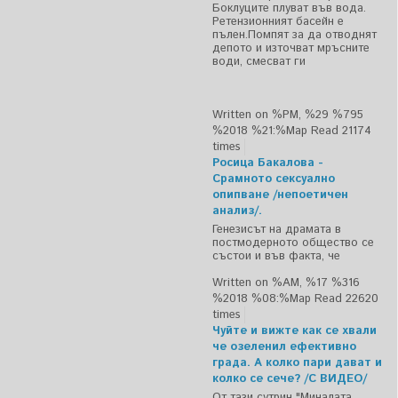
Боклуците плуват във вода.
Ретензионният басейн е
пълен.Помпят за да отводнят
депото и източват мръсните
води, смесват ги
Written on %PM, %29 %795
%2018 %21:%Мар
Read 21174
times
Росица Бакалова -
Срамното сексуално
опипване /непоетичен
анализ/.
Генезисът на драмата в
постмодерното общество се
състои и във факта, че
Written on %AM, %17 %316
%2018 %08:%Мар
Read 22620
times
Чуйте и вижте как се хвали
че озеленил ефективно
града. А колко пари дават и
колко се сече? /С ВИДЕО/
От тази сутрин "Миналата