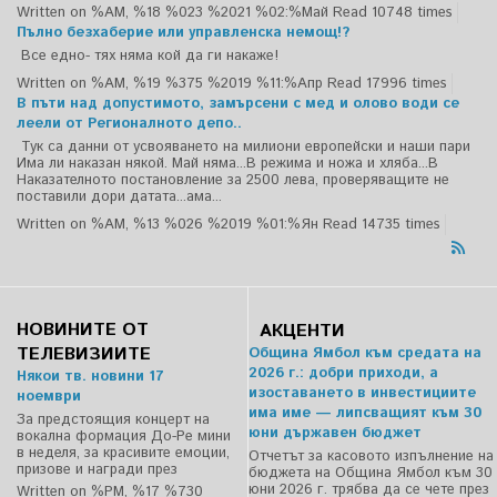
Written on %AM, %18 %023 %2021 %02:%Май
Read 10748 times
Пълно безхаберие или управленска немощ!?
Все едно- тях няма кой да ги накаже!
Written on %AM, %19 %375 %2019 %11:%Апр
Read 17996 times
В пъти над допустимото, замърсени с мед и олово води се
леели от Регионалното депо..
Тук са данни от усвояването на милиони европейски и наши пари
Има ли наказан някой. Май няма...В режима и ножа и хляба...В
Наказателното постановление за 2500 лева, проверяващите не
поставили дори датата...ама...
Written on %AM, %13 %026 %2019 %01:%Ян
Read 14735 times
НОВИНИТЕ ОТ
АКЦЕНТИ
ТЕЛЕВИЗИИТЕ
Община Ямбол към средата на
2026 г.: добри приходи, а
Някои тв. новини 17
изоставането в инвестициите
ноември
има име — липсващият към 30
За предстоящия концерт на
юни държавен бюджет
вокална формация До-Ре мини
в неделя, за красивите емоции,
Отчетът за касовото изпълнение на
призове и награди през
бюджета на Община Ямбол към 30
юни 2026 г. трябва да се чете през
Written on %PM, %17 %730