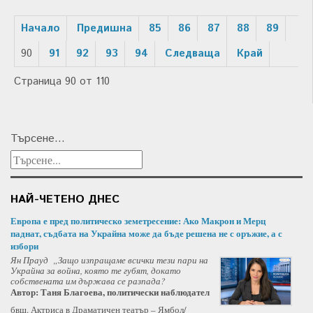
Начало
Предишна
85
86
87
88
89
90
91
92
93
94
Следваща
Край
Страница 90 от 110
Търсене...
НАЙ-ЧЕТЕНО ДНЕС
Европа е пред политическо земетресение: Ако Макрон и Мерц
паднат, съдбата на Украйна може да бъде решена не с оръжие, а с
избори
Ян Прауд „Защо изпращаме всички тези пари на
Украйна за война, която те губят, докато
собствената им държава се разпада?
Автор: Таня Благоева, политически наблюдател
бвш. Актриса в Драматичен театър – Ямбол/