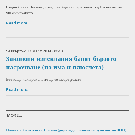
Съдия Диана Петкова, предс. на Административен съд Ямбол не им
уважи искането
Read more...
Четвъртък, 13 Март 2014 08:40
Законови изисквания бавят бързото
насрочване (но има и плюсчета)
Ето защо чак през април ще се гледат делата
Read more...
MORE...
Няма глоба за кмета Славов (дори и да е имало нарушение по ЗОП)