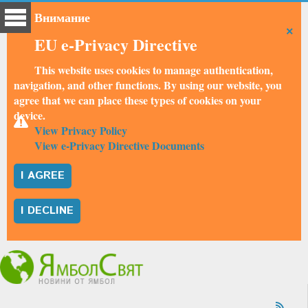
Внимание
×
EU e-Privacy Directive
This website uses cookies to manage authentication,
navigation, and other functions. By using our website, you
agree that we can place these types of cookies on your
device.
View Privacy Policy
View e-Privacy Directive Documents
I AGREE
I DECLINE