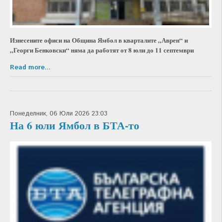
Изнесените офиси на Община Ямбол в кварталите „Аврен“ и
„Георги Бенковски“ няма да работят от 8 юли до 11 септември
Read more...
Понеделник, 06 Юли 2026 23:03
На 6 юли Ямбол в БТА-то