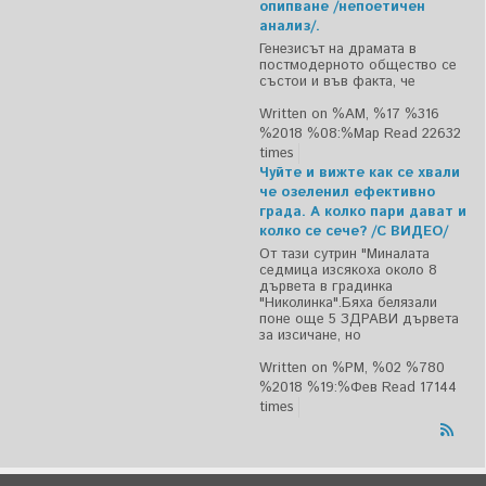
опипване /непоетичен
анализ/.
Генезисът на драмата в
постмодерното общество се
състои и във факта, че
Written on %AM, %17 %316
%2018 %08:%Мар
Read 22632
times
Чуйте и вижте как се хвали
че озеленил ефективно
града. А колко пари дават и
колко се сече? /С ВИДЕО/
От тази сутрин "Миналата
седмица изсякоха около 8
дървета в градинка
"Николинка".Бяха белязали
поне още 5 ЗДРАВИ дървета
за изсичане, но
Written on %PM, %02 %780
%2018 %19:%Фев
Read 17144
times