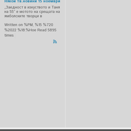
Някои тв.новини 15 ноември
„Заедност в изкуството и Таня
на 55“ е мотото на срещата на
ямболските творци в
Written on %PM, %15 %720
%2022 %18:%Ное
Read 5895
times