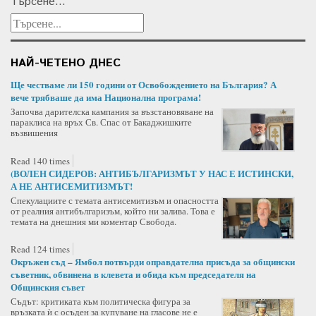
Търсене...
НАЙ-ЧЕТЕНО ДНЕС
Ще честваме ли 150 години от Освобождението на България? А
вече трябваше да има Национална програма!
Започва дарителска кампания за възстановяване на
параклиса на връх Св. Спас от Бакаджишките
възвишения
Read 140 times
(ВОЛЕН СИДЕРОВ: АНТИБЪЛГАРИЗМЪТ У НАС Е ИСТИНСКИ,
А НЕ АНТИСЕМИТИЗМЪТ!
Спекулациите с темата антисемитизъм и опасността
от реалния антибългаризъм, който ни залива. Това е
темата на днешния ми коментар Свобода.
Read 124 times
Окръжен съд – Ямбол потвърди оправдателна присъда за общински
съветник, обвинена в клевета и обида към председателя на
Общинския съвет
Съдът: критиката към политическа фигура за
връзката ѝ с осъден за купуване на гласове не е