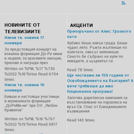
НОВИНИТЕ ОТ
АКЦЕНТИ
ТЕЛЕВИЗИИТЕ
Препоръчано от Алис: Грозното
пате
Някои тв. новини 17
ноември
Хубаво беше извън града. Беше
чудно лято. Ръжта жълтееше по
За предстоящия концерт на
полетата, овесът зеленееше.
вокална формация До-Ре мини
Сеното бе събрано на купи по
в неделя, за красивите емоции,
ливадите, а щъркелът се
призове и награди през
Written on %PM, %17 %730
Read 78 times
%2022 %18:%Ное
Read 6704
Ще честваме ли 150 години от
times
Освобождението на България? А
Някои тв. новини 16
вече трябваше да има
ноември
Национална програма!
Бивши и настоящи участници
Започва дарителска кампания за
в музикалната формация
възстановяване на параклиса на
„ДоРеМи-ни” при ОУ „Любен
връх Св. Спас от Бакаджишките
Кравелов”
възвишения
Written on %PM, %16 %767
Read 140 times
%2022 %19:%Ное
Read 6817
times