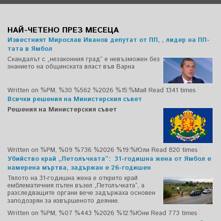
НАЙ-ЧЕТЕНО ПРЕЗ МЕСЕЦА
Известният Мирослав Иванов депутат от ПП, , лидер на ПП-
тата в Ямбол
Скандалът с „незаконния град“ е невъзможен без
знанието на общинската власт във Варна
Written on %PM, %30 %562 %2026 %15:%Май
Read 1341 times
Всички решения на Министерския съвет
Решения на Министерския съвет
Written on %PM, %09 %736 %2026 %19:%Юли
Read 820 times
Убийство край „Петолъчката“: 31-годишна жена от Ямбол е
намерена мъртва, задържан е 26-годишен
Тялото на 31-годишна жена е открито край
емблематичния пътен възел „Петолъчката“, а
разследващите органи вече задържаха основен
заподозрян за извършеното деяние.
Written on %PM, %07 %443 %2026 %12:%Юни
Read 773 times