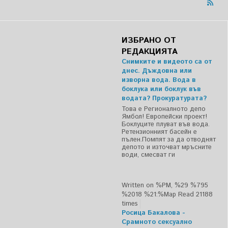
ИЗБРАНО ОТ
РЕДАКЦИЯТА
Снимките и видеото са от
днес. Дъждовна или
изворна вода. Вода в
боклука или боклук във
водата? Прокуратурата?
Това е Регионалното депо
Ямбол! Европейски проект!
Боклуците плуват във вода.
Ретензионният басейн е
пълен.Помпят за да отводнят
депото и източват мръсните
води, смесват ги
Written on %PM, %29 %795
%2018 %21:%Мар
Read 21188
times
Росица Бакалова -
Срамното сексуално