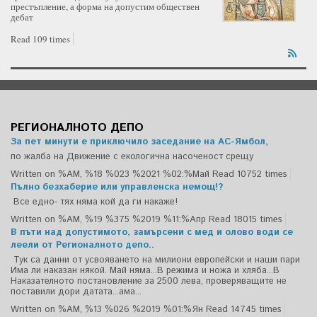
престъпление, а форма на допустим обществен
дебат
Read 109 times
РЕГИОНАЛНОТО ДЕПО
За пет минути е приключило заседание на АС-Ямбол,
по жалба на Движение с екологична насоченост срещу
Written on %AM, %18 %023 %2021 %02:%Май
Read 10752 times
Пълно безхаберие или управленска немощ!?
Все едно- тях няма кой да ги накаже!
Written on %AM, %19 %375 %2019 %11:%Апр
Read 18015 times
В пъти над допустимото, замърсени с мед и олово води се
леели от Регионалното депо..
Тук са данни от усвояването на милиони европейски и наши пари
Има ли наказан някой. Май няма...В режима и ножа и хляба...В
Наказателното постановление за 2500 лева, проверяващите не
поставили дори датата...ама...
Written on %AM, %13 %026 %2019 %01:%Ян
Read 14745 times