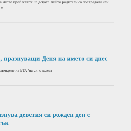
а място проблемите на децата, чийто родители са пострадали или
 н
, празнуващи Деня на името си днес
пондент на БТА /на сн. с колега
знува деветия си рожден ден с
тък