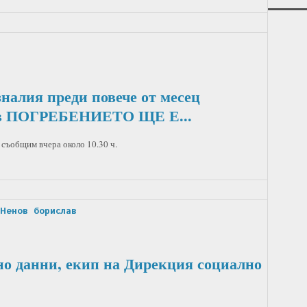
зналия преди повече от месец
ов ПОГРЕБЕНИЕТО ЩЕ Е...
съобщим вчера около 10.30 ч.
вНенов
борислав
о данни, екип на Дирекция социално