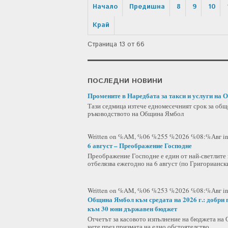
Начало
Предишна
8
9
10
Край
Страница 13 от 66
ПОСЛЕДНИ НОВИНИ
Промените в Наредбата за такси и услуги на 
Тази седмица изтече едномесечният срок за об
ръководството на Община Ямбол
Written on %AM, %06 %255 %2026 %08:%Авг
i
6 август – Преображение Господне
Преображение Господне е един от най-светлите 
отбелязва ежегодно на 6 август (по Григорианс
Written on %AM, %06 %253 %2026 %08:%Авг
i
Община Ямбол към средата на 2026 г.: добри 
към 30 юни държавен бюджет
Отчетът за касовото изпълнение на бюджета на 
чете през призмата на едно обстоятелство,