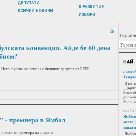
ДЕПУТАТИ
В РАЗВИТИЕ
ВСИЧКИ НОВИНИ
ИЗБОРИ
Търсене
улската конвенция. Айде бе 60 дена
 бием?
НАЙ-
 Истанбулска конвенция е бившият депутат от ГЕРБ,
/видео
Тунджа
В петъ
„Държа
беше о
държав
Българи
Read 17
Ямболс
" - премиера в Ямбол
места,
заплат
се състоя премиера на книгата
Ямболс