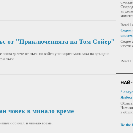
оживлен
Според
трудова
момент
Read 14
Седем 
систем
къс от "Приключенията на Том Сойер"
Седем а
иззети 
е озова далече от пътя, по който учениците минаваха на връщане
три пъти
Read 13
НАЙ-
3 авгу
Ямбол
Област
Чалъко
ан човек в минало време
в общи
навал и обичал, в минало време.
Be the 