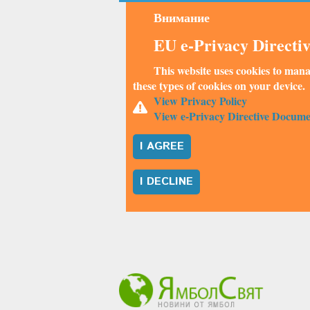
Внимание
EU e-Privacy Directi
This website uses cookies to mana
these types of cookies on your device.
View Privacy Policy
View e-Privacy Directive Docume
I AGREE
I DECLINE