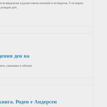
и великденска художествена изложба в четвъртък, 5-ти април
и рожден ден.
дения ден на
шен, уважаван и обичан.
книга. Роден е Андерсен