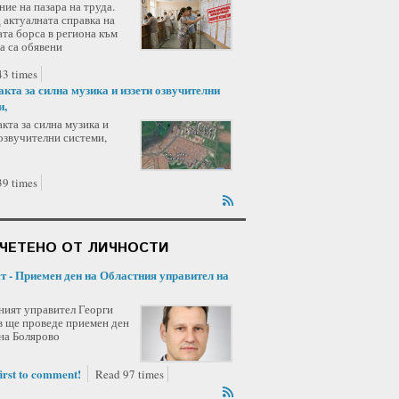
ие на пазара на труда.
 актуалната справка на
та борса в региона към
а са обявени
3 times
акта за силна музика и иззети озвучителни
и,
кта за силна музика и
озвучителни системи,
9 times
ЧЕТЕНО ОТ ЛИЧНОСТИ
ст - Приемен ден на Областния управител на
ният управител Георги
в ще проведе приемен ден
на Болярово
first to comment!
Read 97 times