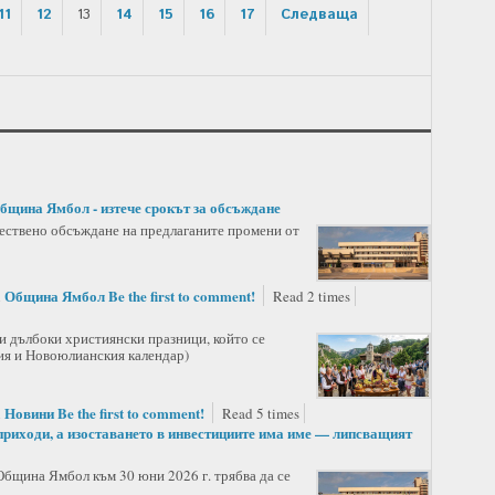
11
12
13
14
15
16
17
Следваща
Община Ямбол - изтече срокът за обсъждане
ществено обсъждане на предлаганите промени от
Община Ямбол
Be the first to comment!
n
Read 2 times
и дълбоки християнски празници, който се
кия и Новоюлианския календар)
Новини
Be the first to comment!
n
Read 5 times
приходи, а изоставането в инвестициите има име — липсващият
Община Ямбол към 30 юни 2026 г. трябва да се