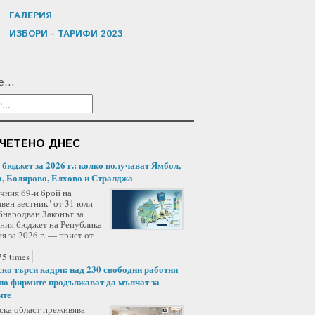
ГАЛЕРИЯ
ИЗБОРИ - ТАРИФИ 2023
...
ЧЕТЕНО ДНЕС
/ бюджет за 2026 г.: колко получават Ямбол,
, Болярово, Елхово и Стралджа
чния 69-и брой на
вен вестник" от 31 юли
бнародван Законът за
ния бюджет на Република
я за 2026 г. — приет от
5 times
ко търси кадри: над 230 свободни работни
 но фирмите продължават да мълчат за
ите
ка област преживява